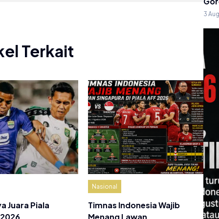
Gor
3 Au
kel Terkait
Nasional
a Juara Piala
Timnas Indonesia Wajib
 2026…
Menang Lawan…