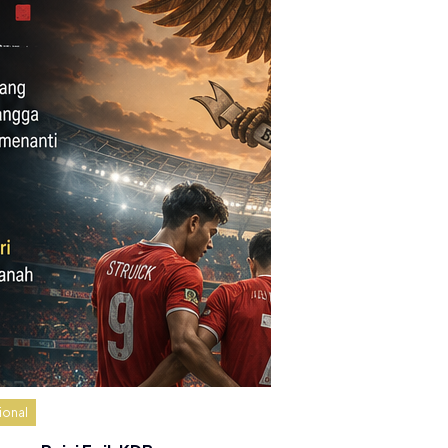
ional