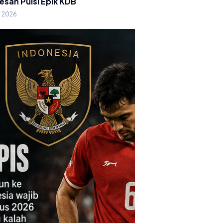
esan Puisi Epik KDB
g 2026