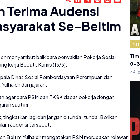
n Terima Audensi
asyarakat Se-Beltim
Nas
Tim
ten menyambut baik para perwakilan Pekerja Sosial
0-3
g kerja Bupati. Kamis (13/3).
3 Au
Kepala Dinas Sosial Pemberdayaan Perempuan dan
ulhaidir dan jajaran.
an agar para PSM dan TKSK dapat bekerja dengan
ran saat ini
, tingkatkan lagi dan jangan ditunda-tunda. Berikan
alam audensi tersebut.
en Beltim Yulhaidir mengatakan PSM merupakan relawan