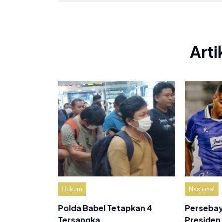
Arti
Hukum
Nasional
Polda Babel Tetapkan 4
Persebay
Tersangka…
Presiden