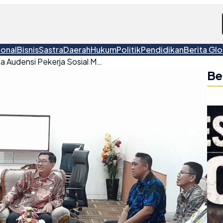
ional
Bisnis
Sastra
Daerah
Hukum
Politik
Pendidikan
Berita Glo
Bupati Kamarudin Terima Audensi Pekerja Sosial Masyarakat se-Beltim
Be