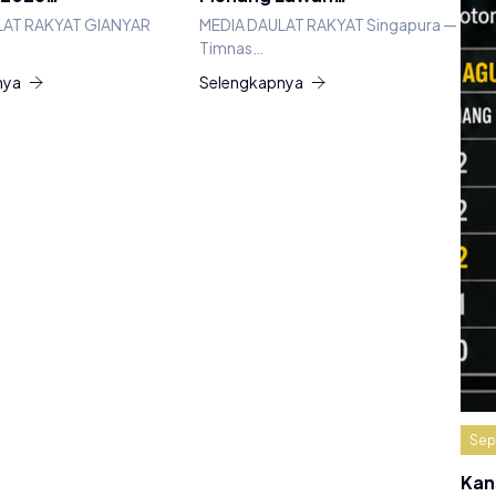
LAT RAKYAT GIANYAR
MEDIA DAULAT RAKYAT Singapura —
Timnas…
nya
Selengkapnya
Sep
Kan