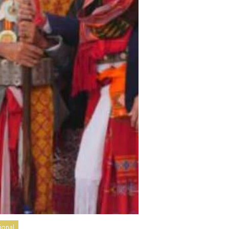
ional