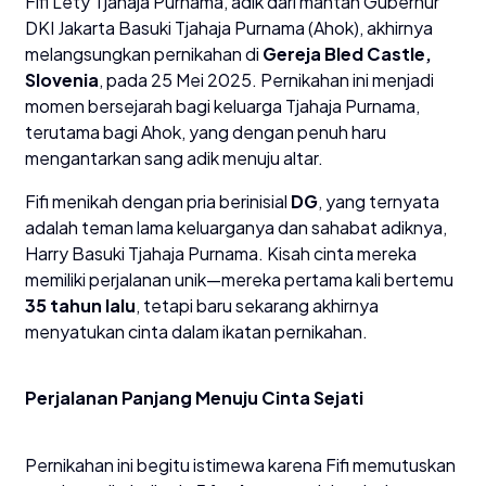
Fifi Lety Tjahaja Purnama, adik dari mantan Gubernur
DKI Jakarta Basuki Tjahaja Purnama (Ahok), akhirnya
melangsungkan pernikahan di
Gereja Bled Castle,
Slovenia
, pada 25 Mei 2025. Pernikahan ini menjadi
momen bersejarah bagi keluarga Tjahaja Purnama,
terutama bagi Ahok, yang dengan penuh haru
mengantarkan sang adik menuju altar.
Fifi menikah dengan pria berinisial
DG
, yang ternyata
adalah teman lama keluarganya dan sahabat adiknya,
Harry Basuki Tjahaja Purnama. Kisah cinta mereka
memiliki perjalanan unik—mereka pertama kali bertemu
35 tahun lalu
, tetapi baru sekarang akhirnya
menyatukan cinta dalam ikatan pernikahan.
Perjalanan Panjang Menuju Cinta Sejati
Pernikahan ini begitu istimewa karena Fifi memutuskan