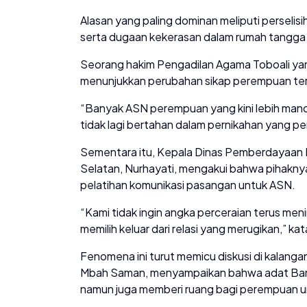
Alasan yang paling dominan meliputi perseli
serta dugaan kekerasan dalam rumah tangga
Seorang hakim Pengadilan Agama Toboali ya
menunjukkan perubahan sikap perempuan terh
“Banyak ASN perempuan yang kini lebih mand
tidak lagi bertahan dalam pernikahan yang pe
Sementara itu, Kepala Dinas Pemberdayaan
Selatan, Nurhayati, mengakui bahwa pihakny
pelatihan komunikasi pasangan untuk ASN.
“Kami tidak ingin angka perceraian terus me
memilih keluar dari relasi yang merugikan,” ka
Fenomena ini turut memicu diskusi di kalan
Mbah Saman, menyampaikan bahwa adat Bangk
namun juga memberi ruang bagi perempuan 