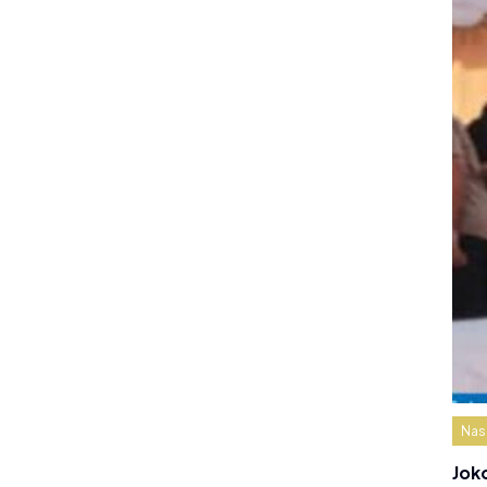
Nas
Jok