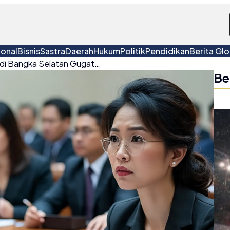
ional
Bisnis
Sastra
Daerah
Hukum
Politik
Pendidikan
Berita Glo
Banyak ASN Perempuan di Bangka Selatan Gugat Cerai Suami
Be