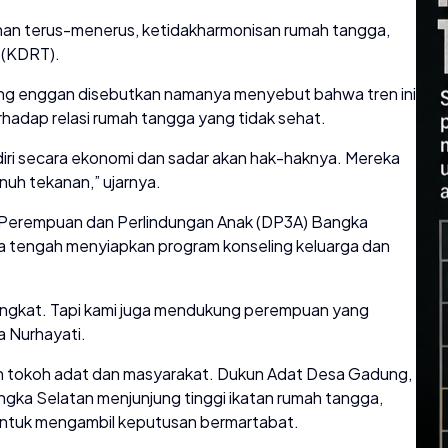
sihan terus-menerus, ketidakharmonisan rumah tangga,
 (KDRT).
ng enggan disebutkan namanya menyebut bahwa tren ini
adap relasi rumah tangga yang tidak sehat.
iri secara ekonomi dan sadar akan hak-haknya. Mereka
nuh tekanan,” ujarnya.
 Perempuan dan Perlindungan Anak (DP3A) Bangka
a tengah menyiapkan program konseling keluarga dan
ningkat. Tapi kami juga mendukung perempuan yang
ta Nurhayati.
gan tokoh adat dan masyarakat. Dukun Adat Desa Gadung,
a Selatan menjunjung tinggi ikatan rumah tangga,
untuk mengambil keputusan bermartabat.