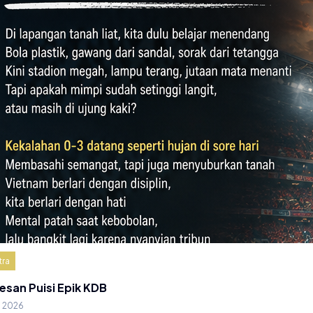
tra
esan Puisi Epik KDB
g 2026