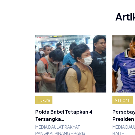
Arti
Hukum
Nasional
Polda Babel Tetapkan 4
Persebay
Tersangka…
Presiden
MEDIA DAULAT RAKYAT
MEDIA DAU
PANGKALPINANG– Polda
BALI –…