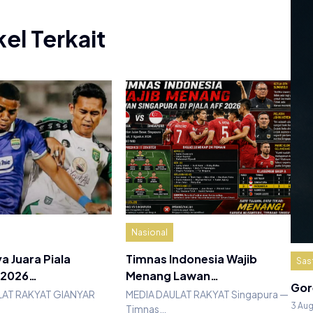
kel Terkait
Nasional
a Juara Piala
Timnas Indonesia Wajib
Sas
 2026…
Menang Lawan…
Gor
LAT RAKYAT GIANYAR
MEDIA DAULAT RAKYAT Singapura —
3 Au
Timnas…