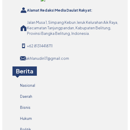
Alamat Redaksi Media Daulat Rakyat:
Jalan Musa 1, Simpang Kebun Jeruk Kelurahan Aik Raya,
Kecamatan Tanjungpandan, Kabupaten Belitung,
Provinsi Bangka Belitung, Indonesia.
+62 81314418711
akhlanudin17@gmail.com
Berita
Nasional
Daerah
Bisnis
Hukum
Politik