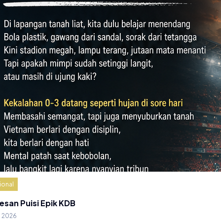
ional
esan Puisi Epik KDB
g 2026