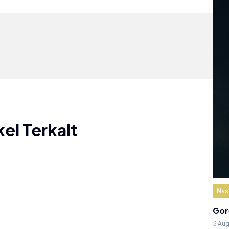
kel Terkait
Nas
Gor
3 Au