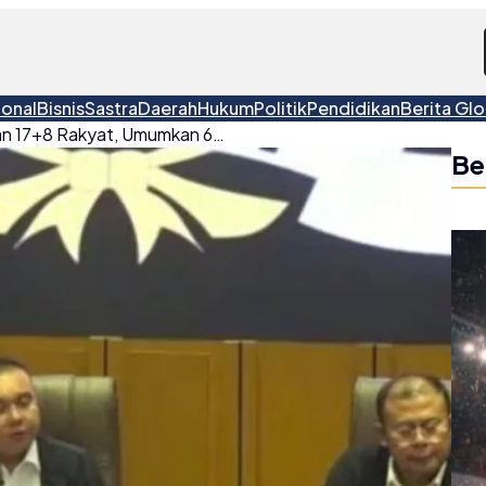
ional
Bisnis
Sastra
Daerah
Hukum
Politik
Pendidikan
Berita Glo
DPR RI Respon Tuntutan 17+8 Rakyat, Umumkan 6 Poin Keputusan Reformasi Internal
Be