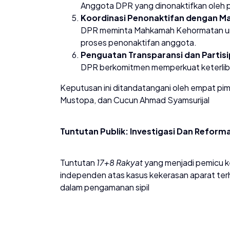
Anggota DPR yang dinonaktifkan oleh pa
Koordinasi Penonaktifan dengan M
DPR meminta Mahkamah Kehormatan unt
proses penonaktifan anggota.
Penguatan Transparansi dan Partisip
DPR berkomitmen memperkuat keterlibata
Keputusan ini ditandatangani oleh empat pi
Mustopa, dan Cucun Ahmad Syamsurijal
Tuntutan Publik: Investigasi Dan Reforma
Tuntutan
17+8 Rakyat
yang menjadi pemicu k
independen atas kasus kekerasan aparat ter
dalam pengamanan sipil