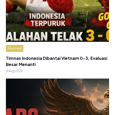
Nasional
Timnas Indonesia Dibantai Vietnam 0-3, Evaluasi
Besar Menanti
3 Aug 2026