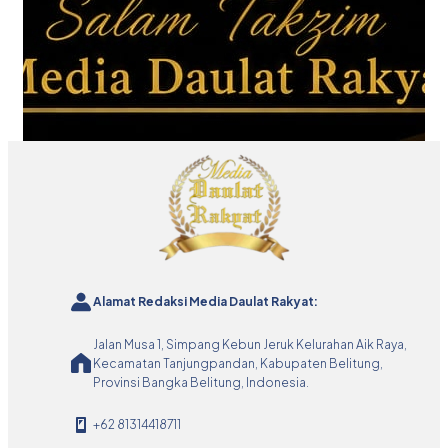
Alamat Redaksi Media Daulat Rakyat:
Jalan Musa 1, Simpang Kebun Jeruk Kelurahan Aik Raya,
Kecamatan Tanjungpandan, Kabupaten Belitung,
Provinsi Bangka Belitung, Indonesia.
+62 81314418711