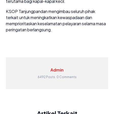
terutama bagi kapal-kapal kecil.
KSOP Tanjungpandan mengimbau seluruh pihak
terkait untuk meningkatkan kewaspadaan dan
memprioritaskan keselamatan pelayaran selama masa
peringatan berlangsung.
Admin
6492 Posts
0 Comments
Artikel Terkait