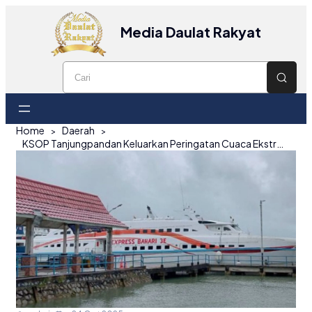
Media Daulat Rakyat
Home
Daerah
KSOP Tanjungpandan Keluarkan Peringatan Cuaca Ekstrem, SPB Ditunda 23–25 Oktober 2025