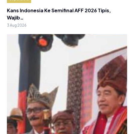
Kans Indonesia Ke Semifinal AFF 2026 Tipis,
Wajib…
3 Aug 2026