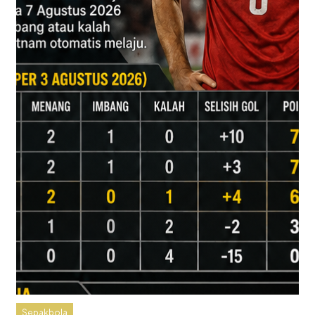
Sepakbola