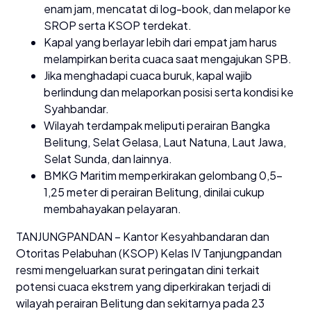
enam jam, mencatat di log-book, dan melapor ke
SROP serta KSOP terdekat.
Kapal yang berlayar lebih dari empat jam harus
melampirkan berita cuaca saat mengajukan SPB.
Jika menghadapi cuaca buruk, kapal wajib
berlindung dan melaporkan posisi serta kondisi ke
Syahbandar.
Wilayah terdampak meliputi perairan Bangka
Belitung, Selat Gelasa, Laut Natuna, Laut Jawa,
Selat Sunda, dan lainnya.
BMKG Maritim memperkirakan gelombang 0,5–
1,25 meter di perairan Belitung, dinilai cukup
membahayakan pelayaran.
TANJUNGPANDAN – Kantor Kesyahbandaran dan
Otoritas Pelabuhan (KSOP) Kelas IV Tanjungpandan
resmi mengeluarkan surat peringatan dini terkait
potensi cuaca ekstrem yang diperkirakan terjadi di
wilayah perairan Belitung dan sekitarnya pada 23