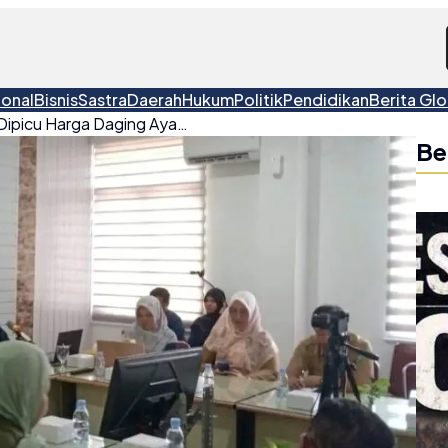
ional
Bisnis
Sastra
Daerah
Hukum
Politik
Pendidikan
Berita Glo
Inflasi di Tanjungpandan Dipicu Harga Daging Ayam Ras yang Meroket pada Oktober 2025
Be