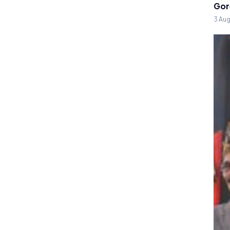
Gor
3 Au