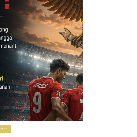
ional