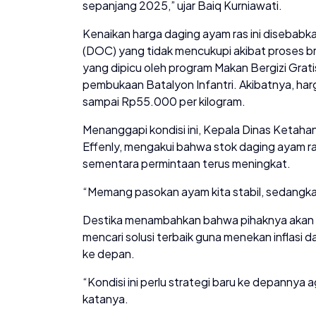
sepanjang 2025,” ujar Baiq Kurniawati.
Kenaikan harga daging ayam ras ini disebabka
(DOC) yang tidak mencukupi akibat proses br
yang dipicu oleh program Makan Bergizi Gra
pembukaan Batalyon Infantri. Akibatnya, ha
sampai Rp55.000 per kilogram.
Menanggapi kondisi ini, Kepala Dinas Ketah
Effenly, mengakui bahwa stok daging ayam r
sementara permintaan terus meningkat.
“Memang pasokan ayam kita stabil, sedangkan
Destika menambahkan bahwa pihaknya akan se
mencari solusi terbaik guna menekan inflasi 
ke depan.
“Kondisi ini perlu strategi baru ke depannya ag
katanya.