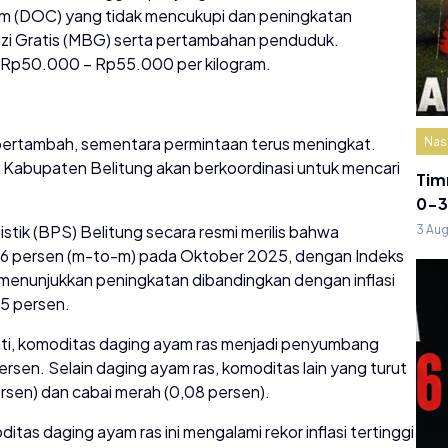
m (DOC) yang tidak mencukupi dan peningkatan
izi Gratis (MBG) serta pertambahan penduduk.
a Rp50.000 – Rp55.000 per kilogram.
k bertambah, sementara permintaan terus meningkat.
Nas
Kabupaten Belitung akan berkoordinasi untuk mencari
Tim
0-3
stik (BPS) Belitung secara resmi merilis bahwa
3 Au
,86 persen (m-to-m) pada Oktober 2025, dengan Indeks
menunjukkan peningkatan dibandingkan dengan inflasi
5 persen.
ati, komoditas daging ayam ras menjadi penyumbang
persen. Selain daging ayam ras, komoditas lain yang turut
ersen) dan cabai merah (0,08 persen).
ditas daging ayam ras ini mengalami rekor inflasi tertinggi