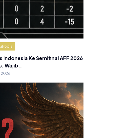
akbola
s Indonesia Ke Semifinal AFF 2026
s, Wajib…
g 2026