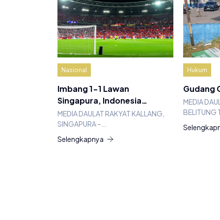
Nasional
Hukum
Imbang 1-1 Lawan
Gudang G
Singapura, Indonesia…
MEDIA DAU
BELITUNG 
MEDIA DAULAT RAKYAT KALLANG,
SINGAPURA –…
Selengkap
Selengkapnya