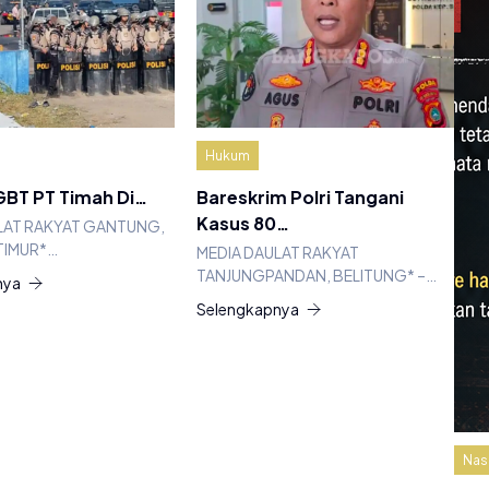
Hukum
BT PT Timah Di…
Bareskrim Polri Tangani
Kasus 80…
LAT RAKYAT GANTUNG,
TIMUR*…
MEDIA DAULAT RAKYAT
TANJUNGPANDAN, BELITUNG* –…
nya
Selengkapnya
Nas