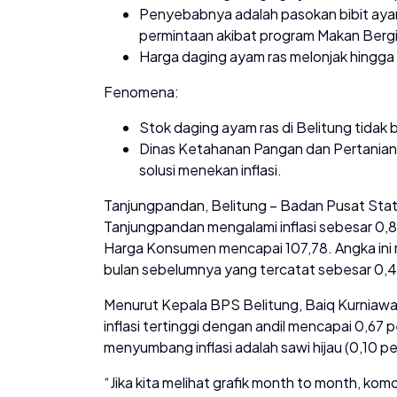
Penyebabnya adalah pasokan bibit aya
permintaan akibat program Makan Berg
Harga daging ayam ras melonjak hingg
Fenomena:
Stok daging ayam ras di Belitung tida
Dinas Ketahanan Pangan dan Pertanian 
solusi menekan inflasi.
Tanjungpandan, Belitung – Badan Pusat Stati
Tanjungpandan mengalami inflasi sebesar 0
Harga Konsumen mencapai 107,78. Angka ini 
bulan sebelumnya yang tercatat sebesar 0,4
Menurut Kepala BPS Belitung, Baiq Kurniaw
inflasi tertinggi dengan andil mencapai 0,67 
menyumbang inflasi adalah sawi hijau (0,10 p
“Jika kita melihat grafik month to month, komo