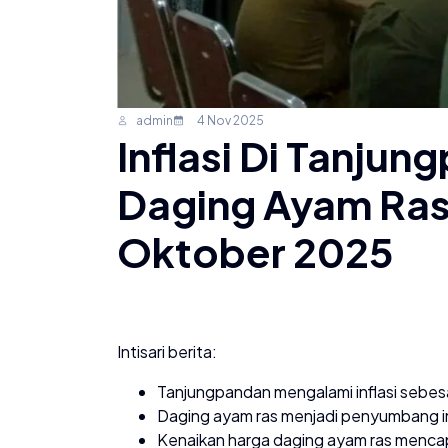
admin
4 Nov 2025
Inflasi Di Tanju
Daging Ayam Ras
Oktober 2025
Intisari berita:
Tanjungpandan mengalami inflasi sebe
Daging ayam ras menjadi penyumbang inf
Kenaikan harga daging ayam ras mencap