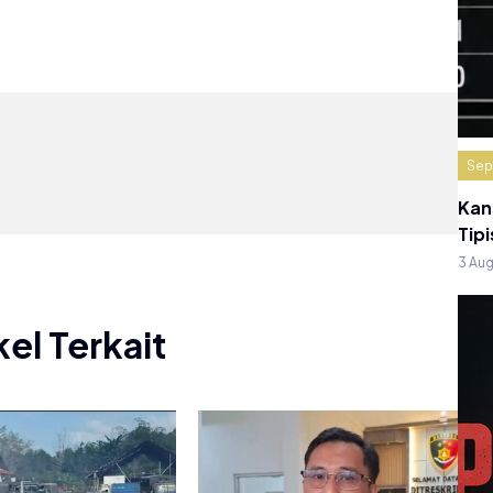
Sep
Kan
Tipi
3 Au
kel Terkait