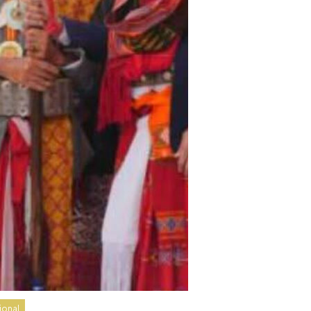
ional