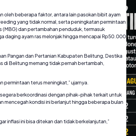
n oleh beberapa faktor, antara lain pasokan bibit ayam
eeding yang tidak normal, serta peningkatan permintaan
tis (MBG) dan pertambahan penduduk, termasuk
rga daging ayam ras melonjak hingga mencapai Rp50.000
anan Pangan dan Pertanian Kabupaten Belitung, Destika
as di Belitung memang tidak pernah bertambah,
 permintaan terus meningkat,” ujarnya.
gera berkoordinasi dengan pihak-pihak terkait untuk
dan mencegah kondisi ini berlanjut hingga beberapa bulan
ar inflasi ini bisa ditekan dan tidak berkelanjutan,”