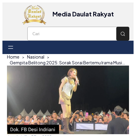
Media Daulat Rakyat
Home
Nasional
Gempita Belitong 2025: Sorak Sorai Bertemu Irama Musik dan Aksi Jetski