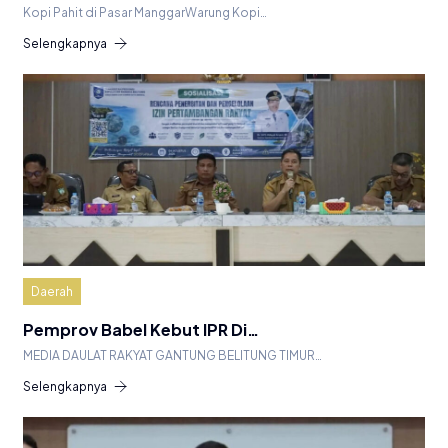
Kopi Pahit di Pasar ManggarWarung Kopi…
Selengkapnya
Daerah
Pemprov Babel Kebut IPR Di…
MEDIA DAULAT RAKYAT GANTUNG BELITUNG TIMUR…
Selengkapnya