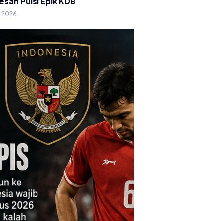
esan Puisi Epik KDB
g 2026