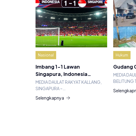
Nasional
Hukum
Imbang 1-1 Lawan
Gudang G
Singapura, Indonesia…
MEDIA DAU
BELITUNG 
MEDIA DAULAT RAKYAT KALLANG,
SINGAPURA –…
Selengkap
Selengkapnya