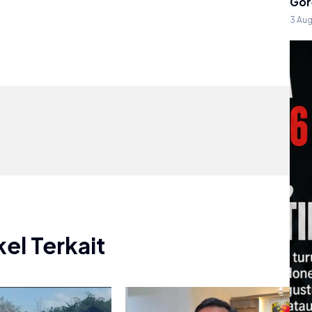
Gor
3 Au
kel Terkait