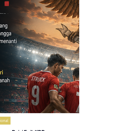
ional