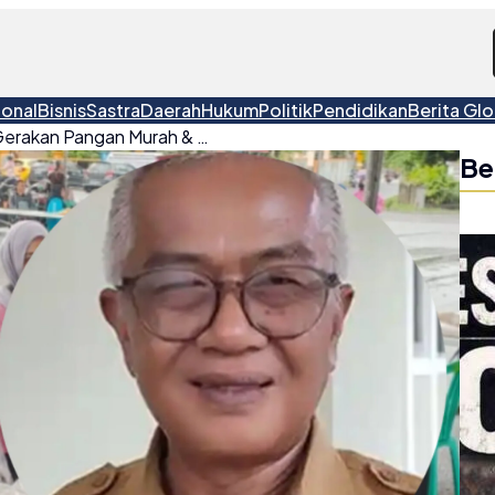
ional
Bisnis
Sastra
Daerah
Hukum
Politik
Pendidikan
Berita Glo
Pemkab Belitung Gelar Gerakan Pangan Murah & Pasar Tani Jelang Natal-Tahun Baru
Be