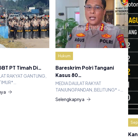
Hukum
BT PT Timah Di…
Bareskrim Polri Tangani
Kasus 80…
LAT RAKYAT GANTUNG,
TIMUR*…
MEDIA DAULAT RAKYAT
TANJUNGPANDAN, BELITUNG* –…
nya
Selengkapnya
Sep
Kan