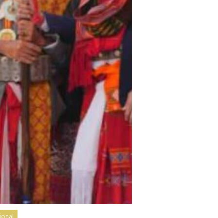
ional