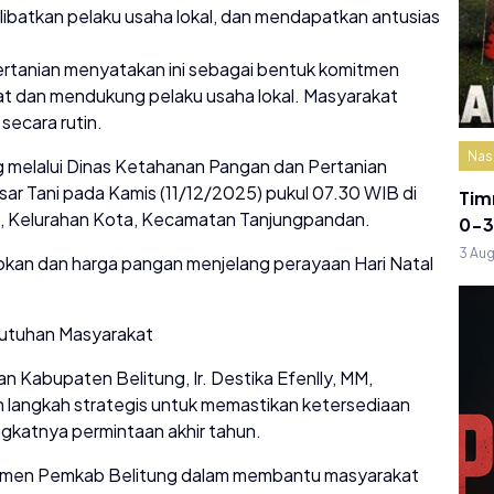
elibatkan pelaku usaha lokal, dan mendapatkan antusias
rtanian menyatakan ini sebagai bentuk komitmen
 dan mendukung pelaku usaha lokal. Masyarakat
secara rutin.
Nas
melalui Dinas Ketahanan Pangan dan Pertanian
r Tani pada Kamis (11/12/2025) pukul 07.30 WIB di
Tim
o, Kelurahan Kota, Kecamatan Tanjungpandan.
0-3
3 Au
asokan dan harga pangan menjelang perayaan Hari Natal
utuhan Masyarakat
 Kabupaten Belitung, Ir. Destika Efenlly, MM,
 langkah strategis untuk memastikan ketersediaan
gkatnya permintaan akhir tahun.
omitmen Pemkab Belitung dalam membantu masyarakat