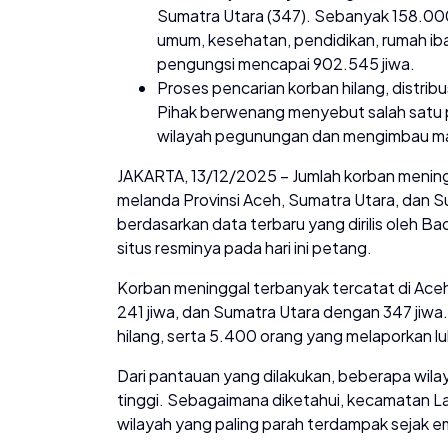
Sumatra Utara (347). Sebanyak 158.000 
umum, kesehatan, pendidikan, rumah ib
pengungsi mencapai 902.545 jiwa.
Proses pencarian korban hilang, distribu
Pihak berwenang menyebut salah satu 
wilayah pegunungan dan mengimbau m
JAKARTA, 13/12/2025 – Jumlah korban meningg
melanda Provinsi Aceh, Sumatra Utara, dan Su
berdasarkan data terbaru yang dirilis oleh 
situs resminya pada hari ini petang.
Korban meninggal terbanyak tercatat di Aceh
241 jiwa, dan Sumatra Utara dengan 347 jiwa.
hilang, serta 5.400 orang yang melaporkan lu
Dari pantauan yang dilakukan, beberapa wilay
tinggi. Sebagaimana diketahui, kecamatan L
wilayah yang paling parah terdampak sejak em