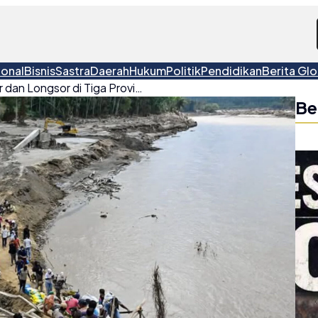
ional
Bisnis
Sastra
Daerah
Hukum
Politik
Pendidikan
Berita Glo
Korban Meninggal Banjir dan Longsor di Tiga Provinsi Sumatra Tembus 1.006 Jiwa, Pengungsi Dekati Satu Juta
Be