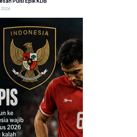
esan Puisi Epik KDB
g 2026