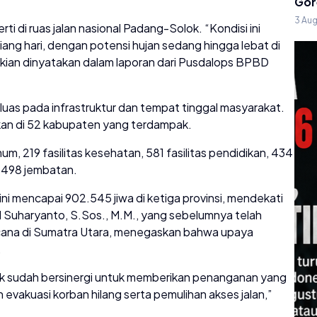
Gor
3 Au
rti di ruas jalan nasional Padang-Solok. “Kondisi ini
iang hari, dengan potensi hujan sedang hingga lebat di
ikian dinyatakan dalam laporan dari Pusdalops BPBD
as pada infrastruktur dan tempat tinggal masyarakat.
an di 52 kabupaten yang terdampak.
um, 219 fasilitas kesehatan, 581 fasilitas pendidikan, 434
a 498 jembatan.
ini mencapai 902.545 jiwa di ketiga provinsi, mendekati
I Suharyanto, S.Sos., M.M., yang sebelumnya telah
cana di Sumatra Utara, menegaskan bahwa upaya
.
hak sudah bersinergi untuk memberikan penanganan yang
 evakuasi korban hilang serta pemulihan akses jalan,”