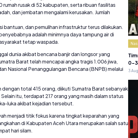
rumah rusak di 52 kabupaten, serta ribuan fasilitas
adah, dan jembatan mengalami kerusakan. Jumlah
si bantuan, dan pemulihan infrastruktur terus dilakukan.
penyebabnya adalah minimnya daya tampung air di
asyarakat tetap waspada.
Nas
al dunia akibat bencana banjir dan longsor yang
Tim
matra Barat telah mencapai angka tragis 1.006 jiwa,
0-3
Badan Nasional Penanggulangan Bencana (BNPB) melalui
3 Au
 dengan total 415 orang, diikuti Sumatra Barat sebanyak
 Selain itu, terdapat 217 orang yang masih dalam status
ka-luka akibat kejadian tersebut.
ah menjadi titik fokus karena tingkat keparahan yang
angkahan di Kabupaten Aceh Utara merupakan salah satu
pat hari silam.