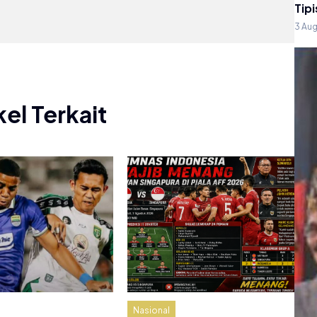
Tipi
3 Au
kel Terkait
Nasional