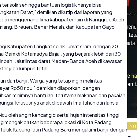
 terisolir sehingga bantuan logistik hanya bisa
ngkatan Darat,” demikian dikutip dari laporan yang
juga menggenangi lima kabupaten lain di Nanggroe Aceh
amiang, Bireuen, Bener Meriah, dan Kabupaten Gayo
angi Kabupaten Langkat sejak Jumat silam, dengan 20
Gam di Kotamadya Binjai, yang berjarak lebih dari 30
air bah. Jalur lintas darat Medan-Banda Aceh di kawasan
er juga lumpuh total.
an dari banjir. Warga yang tetap ingin melintas
r Rp50 ribu,” demikian dilaporkan, dengan
kan minimnya bantuan, terutama makanan dan pakaian,
ngsi, khususnya anak di bawah lima tahun dan lansia.
cu oleh angin kencang disertai hujan intensitas tinggi
ng mengakibatkan beberapa lokasi di Kota Padang
Nas
Teluk Kabung, dan Padang Baru mengalami banjir dengan