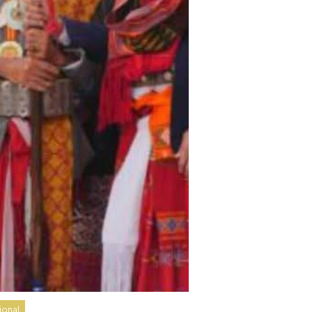
ional