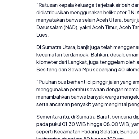
“Ratusan kepala keluarga terjebak air bah dan
didistribusikan menggunakan helikopter TNI A
menyatakan bahwa selain Aceh Utara, banjir 
Darussalam (NAD), yakni Aceh Timur, Aceh T
Lues.
Di Sumatra Utara, banjir juga telah menggen
kecamatan terdampak. Bahkan, desa bernama 
kilometer dari Langkat, juga tenggelam oleh 
Besitang dan Sewa Mpu sepanjang 40 kilomet
“Puluhan bus berhenti di pinggir jalan yang am
menggunakan perahu sewaan dengan membaya
menambahkan bahwa banyak warga mengeluh
serta ancaman penyakit yang mengintai pengu
Sementara itu, di Sumatra Barat, bencana dipi
pada pukul 01.30 WIB hingga 08.00 WIB, ya
seperti Kecamatan Padang Selatan, Bungus 
ketinggian air antara 50 hingga 100 cm.