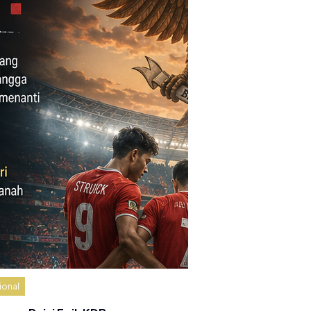
ional