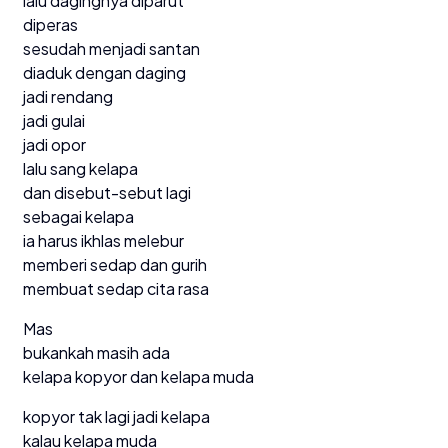
lalu dagingnya diparut
diperas
sesudah menjadi santan
diaduk dengan daging
jadi rendang
jadi gulai
jadi opor
lalu sang kelapa
dan disebut-sebut lagi
sebagai kelapa
ia harus ikhlas melebur
memberi sedap dan gurih
membuat sedap cita rasa
Mas
bukankah masih ada
kelapa kopyor dan kelapa muda
kopyor tak lagi jadi kelapa
kalau kelapa muda