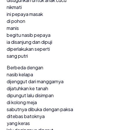
disuguhkan untuk anak cucu
nikmati
ini pepaya masak
di pohon
manis
begitu nasib pepaya
ia disanjung dan dipuji
diperlakukan seperti
sang putri
Berbeda dengan
nasib kelapa
dijenggut dari manggarnya
dijatuhkan ke tanah
dipungut lalu disimpan
di kolong meja
sabutnya dibuka dengan paksa
ditebas batoknya
yang keras