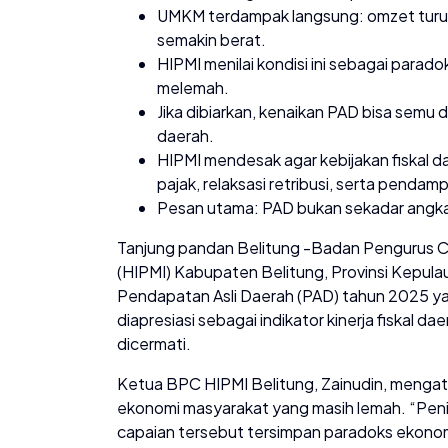
UMKM terdampak langsung: omzet turun,
semakin berat.
HIPMI menilai kondisi ini sebagai parad
melemah.
Jika dibiarkan, kenaikan PAD bisa semu 
daerah.
HIPMI mendesak agar kebijakan fiskal da
pajak, relaksasi retribusi, serta penda
Pesan utama: PAD bukan sekadar angka
Tanjung pandan Belitung -Badan Pengurus 
(HIPMI) Kabupaten Belitung, Provinsi Kepul
Pendapatan Asli Daerah (PAD) tahun 2025 yan
diapresiasi sebagai indikator kinerja fiskal 
dicermati.
Ketua BPC HIPMI Belitung, Zainudin, mengata
ekonomi masyarakat yang masih lemah. “Penin
capaian tersebut tersimpan paradoks ekonomi