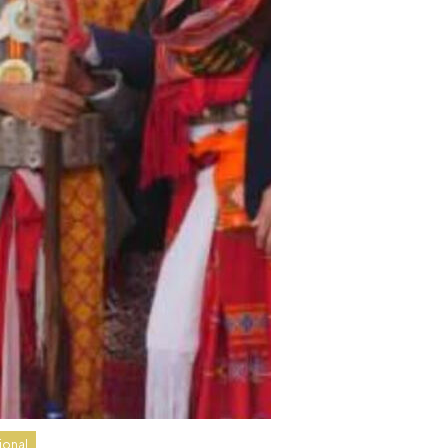
ional