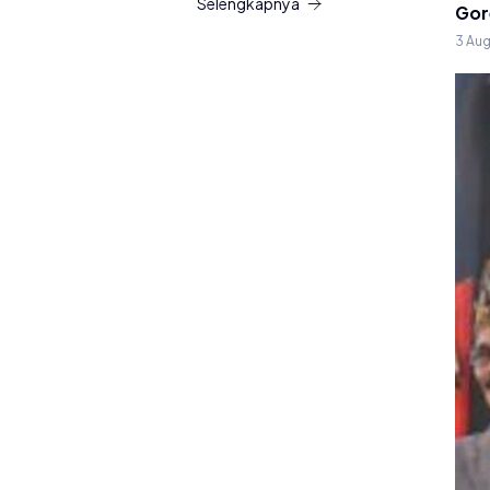
Selengkapnya
Gor
3 Au