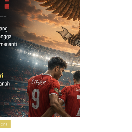
ional