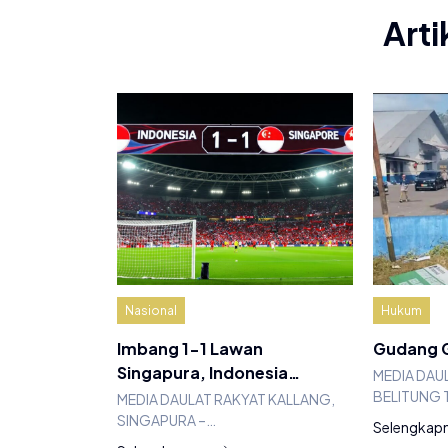
Arti
Nasional
Hukum
Imbang 1-1 Lawan
Gudang G
Singapura, Indonesia…
MEDIA DAU
BELITUNG 
MEDIA DAULAT RAKYAT KALLANG,
SINGAPURA –…
Selengkap