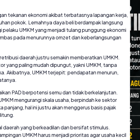
an tekanan ekonomi akibat terbatasnya lapangan kerja,
ebutuhan pokok. Lemahnya daya beli berdampak langsung
agi pelaku UMKM yang menjadi tulang punggung ekonomi
rimbas pada menurunnya omzet dan keberlangsungan
dan retribusi daerah justru semakin memberatkan UMKM.
tor yang paling mudah dipungut, yakni UMKM, tanpa
ka. Akibatnya, UMKM terjepit: pendapatan menurun,
katanya.
kenaikan PAD berpotensi semu dan tidak berkelanjutan.
UMKM mengurangi skala usaha, berpindah ke sektor
 panjang, hal ini justru akan menggerus basis pajak
itung.
l daerah yang berkeadilan dan bersifat stimulus.
endampingan UMKM harus menjadi prioritas agar usaha kecil