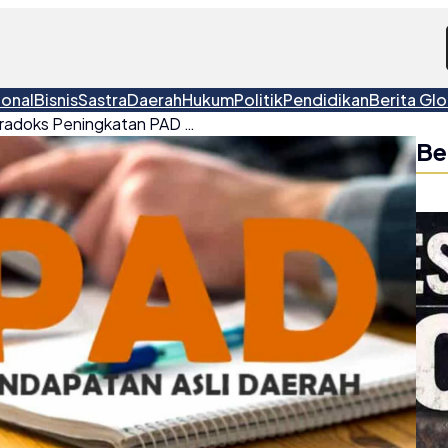
ional
Bisnis
Sastra
Daerah
Hukum
Politik
Pendidikan
Berita Glo
HIPMI Belitung Soroti Paradoks Peningkatan PAD di Tengah Penurunan Daya Beli
Be