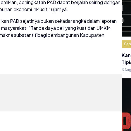
ikian, peningkatan PAD dapat berjalan seiring dengan
han ekonomi inklusif,” ujarnya.
an PAD sejatinya bukan sekadar angka dalam laporan
 masyarakat. “Tanpa daya beli yang kuat dan UMKM
an makna substantif bagi pembangunan Kabupaten
Sep
Kan
Tipi
3 Au