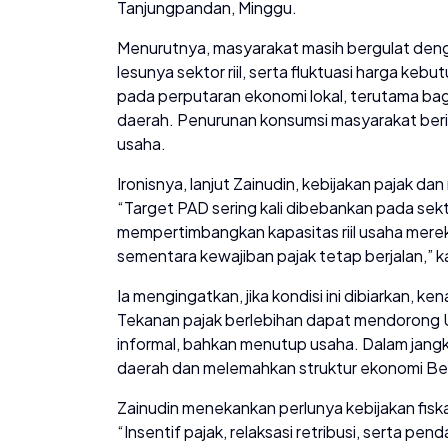
Tanjungpandan, Minggu.
Menurutnya, masyarakat masih bergulat deng
lesunya sektor riil, serta fluktuasi harga k
pada perputaran ekonomi lokal, terutama b
daerah. Penurunan konsumsi masyarakat be
usaha.
Ironisnya, lanjut Zainudin, kebijakan pajak 
“Target PAD sering kali dibebankan pada sek
mempertimbangkan kapasitas riil usaha mere
sementara kewajiban pajak tetap berjalan,” 
Ia mengingatkan, jika kondisi ini dibiarkan, 
Tekanan pajak berlebihan dapat mendorong 
informal, bahkan menutup usaha. Dalam jangka
daerah dan melemahkan struktur ekonomi Bel
Zainudin menekankan perlunya kebijakan fiska
“Insentif pajak, relaksasi retribusi, serta p