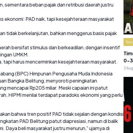
 sementara beban pajak dan retribusi daerah justru
oks ekonomi: PAD naik, tapi kesejahteraan masyarakat
dan tidak berkelanjutan, bahkan menggerus basis pajak
Nas
erah bersifat stimulus dan berkeadilan, dengan insentif
Tim
mpingan UMKM.
0-3
, tapi harus mencerminkan kesejahteraan masyarakat.
3 Au
Cabang (BPC) Himpunan Pengusaha Muda Indonesia
auan Bangka Belitung, menyoroti peningkatan
g mencapai Rp205 miliar. Meski capaian ini patut
daerah, HIPMI menilai terdapat paradoks ekonomi yang perlu
kan bahwa tren positif PAD tidak sejalan dengan kondisi
gkatan PAD Belitung patut diapresiasi, namun di balik
. Daya beli masyarakat justru menurun,” ujarnya di