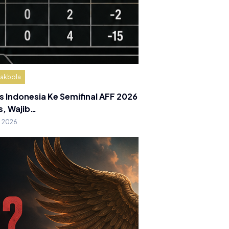
akbola
s Indonesia Ke Semifinal AFF 2026
s, Wajib…
g 2026