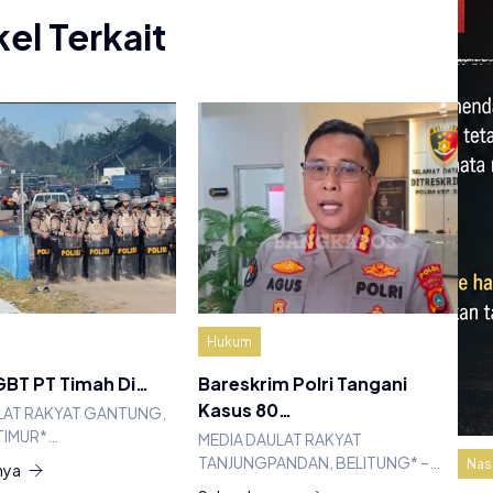
kel Terkait
Hukum
BT PT Timah Di…
Bareskrim Polri Tangani
Kasus 80…
LAT RAKYAT GANTUNG,
TIMUR*…
MEDIA DAULAT RAKYAT
TANJUNGPANDAN, BELITUNG* –…
Nas
nya