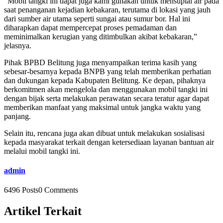
“Mobil tangki ini dapat juga kami gunakan untuk mensuplai air pada
saat penanganan kejadian kebakaran, terutama di lokasi yang jauh
dari sumber air utama seperti sungai atau sumur bor. Hal ini
diharapkan dapat mempercepat proses pemadaman dan
meminimalkan kerugian yang ditimbulkan akibat kebakaran,”
jelasnya.
Pihak BPBD Belitung juga menyampaikan terima kasih yang
sebesar-besarnya kepada BNPB yang telah memberikan perhatian
dan dukungan kepada Kabupaten Belitung. Ke depan, pihaknya
berkomitmen akan mengelola dan menggunakan mobil tangki ini
dengan bijak serta melakukan perawatan secara teratur agar dapat
memberikan manfaat yang maksimal untuk jangka waktu yang
panjang.
Selain itu, rencana juga akan dibuat untuk melakukan sosialisasi
kepada masyarakat terkait dengan ketersediaan layanan bantuan air
melalui mobil tangki ini.
admin
6496 Posts
0 Comments
Artikel Terkait