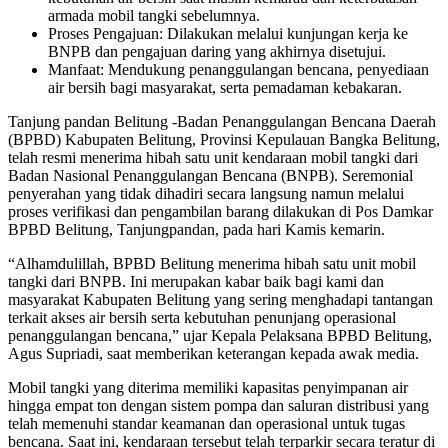
armada mobil tangki sebelumnya.
Proses Pengajuan: Dilakukan melalui kunjungan kerja ke
BNPB dan pengajuan daring yang akhirnya disetujui.
Manfaat: Mendukung penanggulangan bencana, penyediaan
air bersih bagi masyarakat, serta pemadaman kebakaran.
Tanjung pandan Belitung -Badan Penanggulangan Bencana Daerah
(BPBD) Kabupaten Belitung, Provinsi Kepulauan Bangka Belitung,
telah resmi menerima hibah satu unit kendaraan mobil tangki dari
Badan Nasional Penanggulangan Bencana (BNPB). Seremonial
penyerahan yang tidak dihadiri secara langsung namun melalui
proses verifikasi dan pengambilan barang dilakukan di Pos Damkar
BPBD Belitung, Tanjungpandan, pada hari Kamis kemarin.
“Alhamdulillah, BPBD Belitung menerima hibah satu unit mobil
tangki dari BNPB. Ini merupakan kabar baik bagi kami dan
masyarakat Kabupaten Belitung yang sering menghadapi tantangan
terkait akses air bersih serta kebutuhan penunjang operasional
penanggulangan bencana,” ujar Kepala Pelaksana BPBD Belitung,
Agus Supriadi, saat memberikan keterangan kepada awak media.
Mobil tangki yang diterima memiliki kapasitas penyimpanan air
hingga empat ton dengan sistem pompa dan saluran distribusi yang
telah memenuhi standar keamanan dan operasional untuk tugas
bencana. Saat ini, kendaraan tersebut telah terparkir secara teratur di