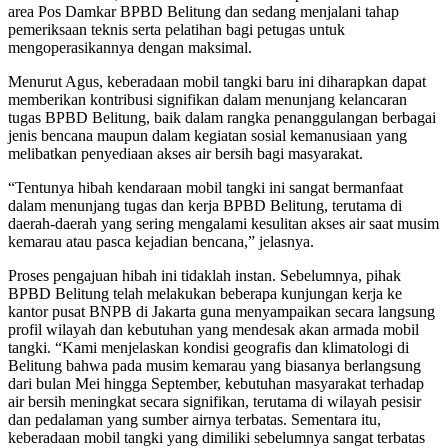
area Pos Damkar BPBD Belitung dan sedang menjalani tahap
pemeriksaan teknis serta pelatihan bagi petugas untuk
mengoperasikannya dengan maksimal.
Menurut Agus, keberadaan mobil tangki baru ini diharapkan dapat
memberikan kontribusi signifikan dalam menunjang kelancaran
tugas BPBD Belitung, baik dalam rangka penanggulangan berbagai
jenis bencana maupun dalam kegiatan sosial kemanusiaan yang
melibatkan penyediaan akses air bersih bagi masyarakat.
“Tentunya hibah kendaraan mobil tangki ini sangat bermanfaat
dalam menunjang tugas dan kerja BPBD Belitung, terutama di
daerah-daerah yang sering mengalami kesulitan akses air saat musim
kemarau atau pasca kejadian bencana,” jelasnya.
Proses pengajuan hibah ini tidaklah instan. Sebelumnya, pihak
BPBD Belitung telah melakukan beberapa kunjungan kerja ke
kantor pusat BNPB di Jakarta guna menyampaikan secara langsung
profil wilayah dan kebutuhan yang mendesak akan armada mobil
tangki. “Kami menjelaskan kondisi geografis dan klimatologi di
Belitung bahwa pada musim kemarau yang biasanya berlangsung
dari bulan Mei hingga September, kebutuhan masyarakat terhadap
air bersih meningkat secara signifikan, terutama di wilayah pesisir
dan pedalaman yang sumber airnya terbatas. Sementara itu,
keberadaan mobil tangki yang dimiliki sebelumnya sangat terbatas