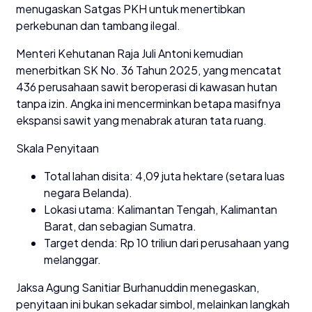
menugaskan Satgas PKH untuk menertibkan
perkebunan dan tambang ilegal.
Menteri Kehutanan Raja Juli Antoni kemudian
menerbitkan SK No. 36 Tahun 2025, yang mencatat
436 perusahaan sawit beroperasi di kawasan hutan
tanpa izin. Angka ini mencerminkan betapa masifnya
ekspansi sawit yang menabrak aturan tata ruang.
Skala Penyitaan
Total lahan disita: 4,09 juta hektare (setara luas
negara Belanda).
Lokasi utama: Kalimantan Tengah, Kalimantan
Barat, dan sebagian Sumatra.
Target denda: Rp 10 triliun dari perusahaan yang
melanggar.
Jaksa Agung Sanitiar Burhanuddin menegaskan,
penyitaan ini bukan sekadar simbol, melainkan langkah