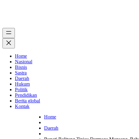
Home
Nasional
Bisnis
Sastra
Daerah
Hukum
Politik
Pendidikan
Berita global
Kontak
Home
Daerah