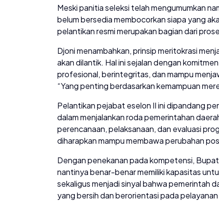
Meski panitia seleksi telah mengumumkan nama
belum bersedia membocorkan siapa yang akan d
pelantikan resmi merupakan bagian dari pros
Djoni menambahkan, prinsip meritokrasi men
akan dilantik. Hal ini sejalan dengan komit
profesional, berintegritas, dan mampu men
“Yang penting berdasarkan kemampuan mere
Pelantikan pejabat eselon II ini dipandang p
dalam menjalankan roda pemerintahan daera
perencanaan, pelaksanaan, dan evaluasi prog
diharapkan mampu membawa perubahan positi
Dengan penekanan pada kompetensi, Bupati B
nantinya benar-benar memiliki kapasitas untu
sekaligus menjadi sinyal bahwa pemerintah d
yang bersih dan berorientasi pada pelayanan 