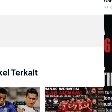
Gor
3 Au
kel Terkait