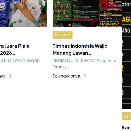
Nasional
a Juara Piala
Timnas Indonesia Wajib
 2026…
Menang Lawan…
LAT RAKYAT GIANYAR
MEDIA DAULAT RAKYAT Singapura —
Timnas…
nya
Selengkapnya
Sep
Kan