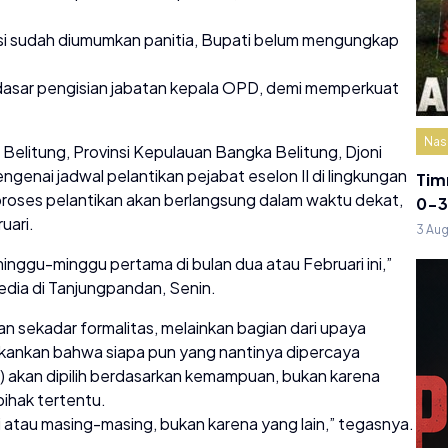
ksi sudah diumumkan panitia, Bupati belum mengungkap
i dasar pengisian jabatan kepala OPD, demi memperkuat
Nas
elitung, Provinsi Kepulauan Bangka Belitung, Djoni
genai jadwal pelantikan pejabat eselon II di lingkungan
Tim
roses pelantikan akan berlangsung dalam waktu dekat,
0-3
uari.
3 Au
minggu-minggu pertama di bulan dua atau Februari ini,”
edia di Tanjungpandan, Senin.
an sekadar formalitas, melainkan bagian dari upaya
ekankan bahwa siapa pun yang nantinya dipercaya
 akan dipilih berdasarkan kemampuan, bukan karena
pihak tertentu.
atau masing-masing, bukan karena yang lain,” tegasnya.