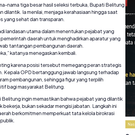
-nama tiga besar hasil seleksi terbuka, Bupati Belitung
ilantik. Ia menilai, menjaga kerahasiaan hingga saat
es yang sehat dan transparan.
jadi landasan utama dalam menentukan pejabat yang
men pemerintah daerah untuk menghadirkan aparatur yang
jawab tantangan pembangunan daerah.
ka,” katanya menegaskan kembali.
enting karena posisi tersebut memegang peran strategis
h. Kepala OPD bertanggung jawab langsung terhadap
ram pembangunan, sehingga figur yang terpilih
f bagi masyarakat Belitung.
elitung ingin memastikan bahwa pejabat yang dilantik
k bekerja, bukan sekadar mengisi jabatan. Langkah ini
aerah berkomitmen memperkuat tata kelola birokrasi
publik.
Nas