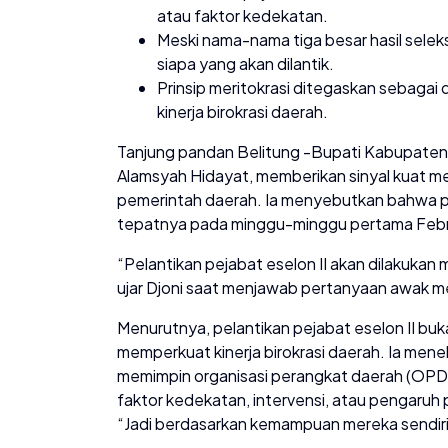
atau faktor kedekatan.
Meski nama-nama tiga besar hasil sele
siapa yang akan dilantik.
Prinsip meritokrasi ditegaskan sebaga
kinerja birokrasi daerah.
Tanjung pandan Belitung -Bupati Kabupaten B
Alamsyah Hidayat, memberikan sinyal kuat men
pemerintah daerah. Ia menyebutkan bahwa p
tepatnya pada minggu-minggu pertama Febr
“Pelantikan pejabat eselon II akan dilakukan 
ujar Djoni saat menjawab pertanyaan awak m
Menurutnya, pelantikan pejabat eselon II buk
memperkuat kinerja birokrasi daerah. Ia men
memimpin organisasi perangkat daerah (OPD)
faktor kedekatan, intervensi, atau pengaruh 
“Jadi berdasarkan kemampuan mereka sendiri 