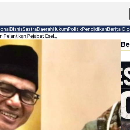
ional
Bisnis
Sastra
Daerah
Hukum
Politik
Pendidikan
Berita Glo
Bupati Belitung Tegaskan Pelantikan Pejabat Eselon II Berdasarkan Kompetensi
Be