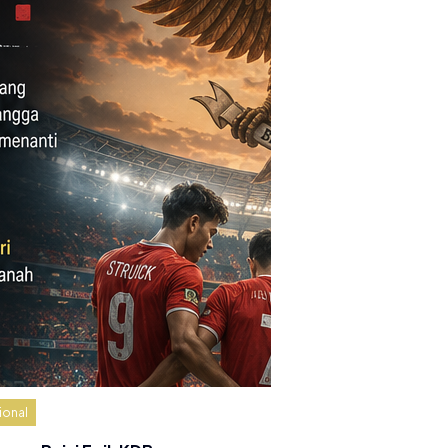
ional