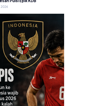
esan Puisi Epik KDB
g 2026