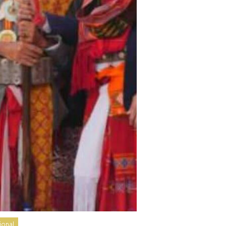
ional