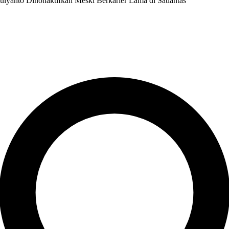
yanto Dinonaktifkan Meski Berkarier Lama di Satlantas