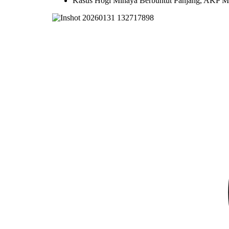
Kasus Hogi Minaya Berbuntut Panjang, AKP Mul