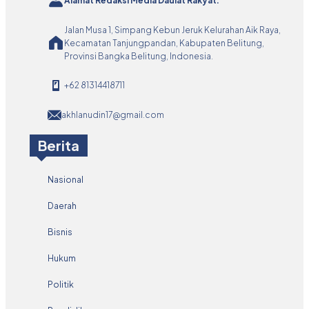
Alamat Redaksi Media Daulat Rakyat:
Jalan Musa 1, Simpang Kebun Jeruk Kelurahan Aik Raya,
Kecamatan Tanjungpandan, Kabupaten Belitung,
Provinsi Bangka Belitung, Indonesia.
+62 81314418711
akhlanudin17@gmail.com
Berita
Nasional
Daerah
Bisnis
Hukum
Politik