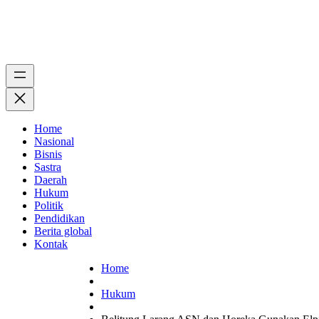
Home
Nasional
Bisnis
Sastra
Daerah
Hukum
Politik
Pendidikan
Berita global
Kontak
Home
Hukum