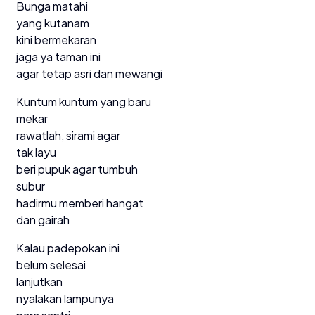
Bunga matahi
yang kutanam
kini bermekaran
jaga ya taman ini
agar tetap asri dan mewangi
Kuntum kuntum yang baru
mekar
rawatlah, sirami agar
tak layu
beri pupuk agar tumbuh
subur
hadirmu memberi hangat
dan gairah
Kalau padepokan ini
belum selesai
lanjutkan
nyalakan lampunya