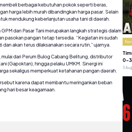
membeli berbagai kebutuhan pokok seperti beras,
ngan harga lebih murah dibandingkan harga pasar. Selain
 untuk mendukung keberlanjutan usaha tani di daerah.
GPM dan Pasar Tani merupakan langkah strategis dalam
an pasokan pangan tetap tersedia. “Kegiatan ini sudah
Nas
 dan akan terus dilaksanakan secara rutin,” ujarnya.
Tim
mulai dari Perum Bulog Cabang Belitung, distributor
0-3
ni (Gapoktan), hingga pelaku UMKM. Sinergi ini
3 Au
rga sekaligus memperkuat ketahanan pangan daerah.
ersebut karena dapat membantu meringankan beban
ang hari besar keagamaan.