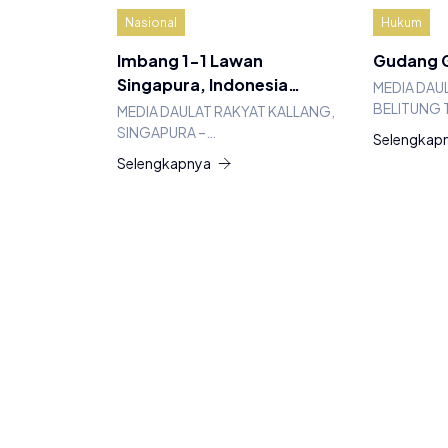
Nasional
Hukum
Imbang 1-1 Lawan
Gudang G
Singapura, Indonesia…
MEDIA DAU
BELITUNG 
MEDIA DAULAT RAKYAT KALLANG,
SINGAPURA –…
Selengkap
Selengkapnya