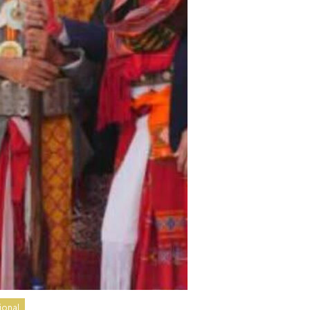
ional