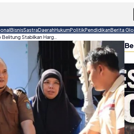
ional
Bisnis
Sastra
Daerah
Hukum
Politik
Pendidikan
Berita Glo
Jelang Idul Adha, Pemkab Belitung Stabilkan Harga Pangan Lewat Pasar Tani
Be