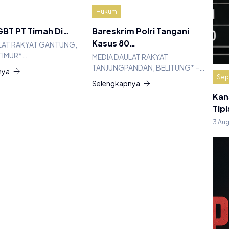
Hukum
BT PT Timah Di…
Bareskrim Polri Tangani
Kasus 80…
LAT RAKYAT GANTUNG,
TIMUR*…
MEDIA DAULAT RAKYAT
TANJUNGPANDAN, BELITUNG* –…
nya
Sep
Selengkapnya
Kan
Tipi
3 Au