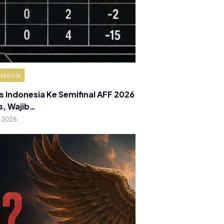
akbola
s Indonesia Ke Semifinal AFF 2026
s, Wajib…
g 2026