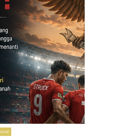
ional