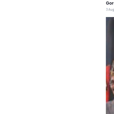
Gor
3 Au