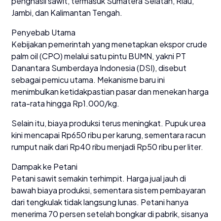
penghasil sawit, termasuk Sumatera Selatan, Riau,
Jambi, dan Kalimantan Tengah.
Penyebab Utama
Kebijakan pemerintah yang menetapkan ekspor crude
palm oil (CPO) melalui satu pintu BUMN, yakni PT
Danantara Sumberdaya Indonesia (DSI), disebut
sebagai pemicu utama. Mekanisme baru ini
menimbulkan ketidakpastian pasar dan menekan harga
rata-rata hingga Rp1.000/kg.
Selain itu, biaya produksi terus meningkat. Pupuk urea
kini mencapai Rp650 ribu per karung, sementara racun
rumput naik dari Rp40 ribu menjadi Rp50 ribu per liter.
Dampak ke Petani
Petani sawit semakin terhimpit. Harga jual jauh di
bawah biaya produksi, sementara sistem pembayaran
dari tengkulak tidak langsung lunas. Petani hanya
menerima 70 persen setelah bongkar di pabrik, sisanya