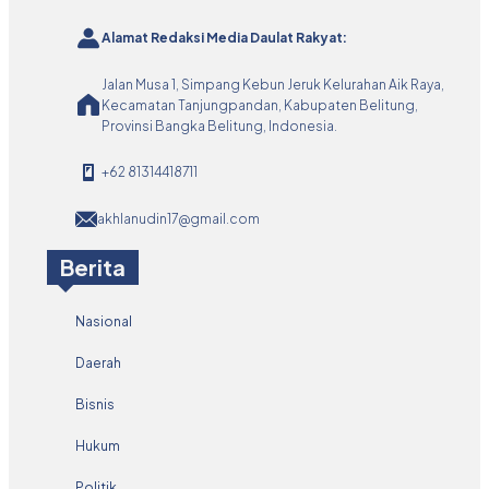
Alamat Redaksi Media Daulat Rakyat:
Jalan Musa 1, Simpang Kebun Jeruk Kelurahan Aik Raya,
Kecamatan Tanjungpandan, Kabupaten Belitung,
Provinsi Bangka Belitung, Indonesia.
+62 81314418711
akhlanudin17@gmail.com
Berita
Nasional
Daerah
Bisnis
Hukum
Politik