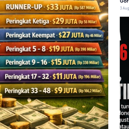
Gor
3 Au