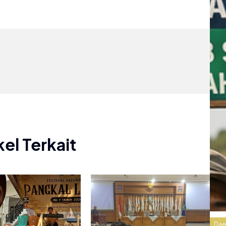
kel Terkait
Dae