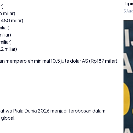
Tipi
r)
3 Au
 miliar)
480 miliar)
liar)
iliar)
iliar)
2 miliar)
n memperoleh minimal 10,5 juta dolar AS (Rp187 miliar).
bahwa Piala Dunia 2026 menjadi terobosan dalam
 global.