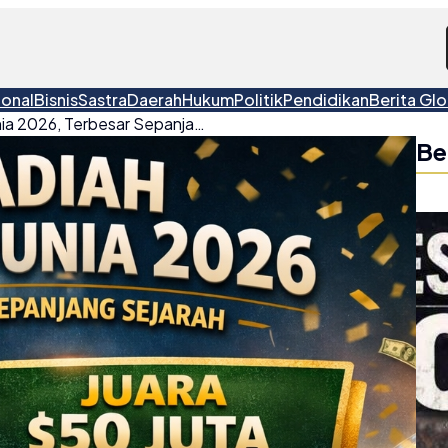
ional
Bisnis
Sastra
Daerah
Hukum
Politik
Pendidikan
Berita Glo
Daftar Hadiah Piala Dunia 2026, Terbesar Sepanjang Sejarah
Be