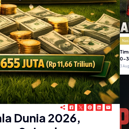
Nas
Tim
0-3
3 Au
ala Dunia 2026,