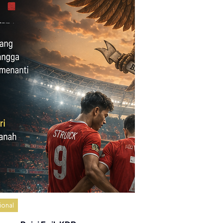
ional