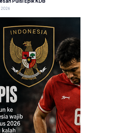
esan Puisi Epik KDB
g 2026