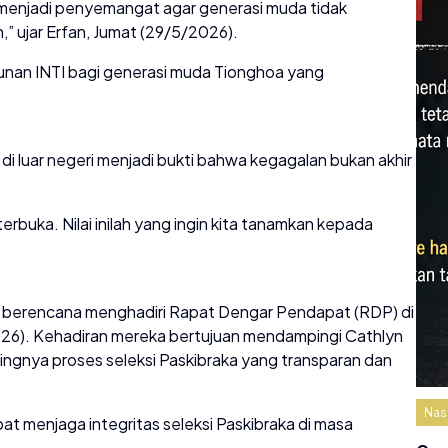
 menjadi penyemangat agar generasi muda tidak
” ujar Erfan, Jumat (29/5/2026).
unan INTI bagi generasi muda Tionghoa yang
 luar negeri menjadi bukti bahwa kegagalan bukan akhir
terbuka. Nilai inilah yang ingin kita tanamkan kepada
a berencana menghadiri Rapat Dengar Pendapat (RDP) di
26). Kehadiran mereka bertujuan mendampingi Cathlyn
tingnya proses seleksi Paskibraka yang transparan dan
Nas
t menjaga integritas seleksi Paskibraka di masa