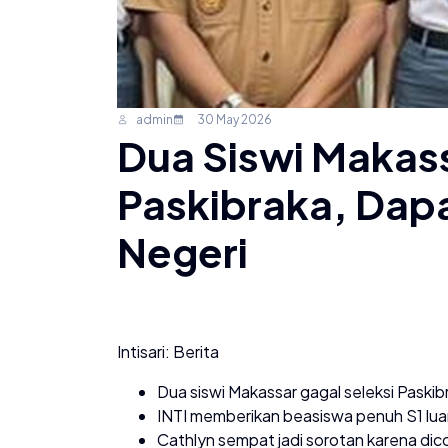
admin
30 May 2026
Dua Siswi Makass
Paskibraka, Dapa
Negeri
Intisari: Berita
Dua siswi Makassar gagal seleksi Paskib
INTI memberikan beasiswa penuh S1 luar 
Cathlyn sempat jadi sorotan karena dicor