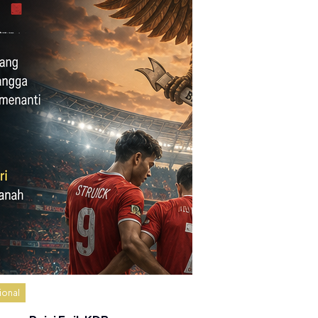
ional