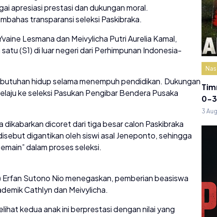
 apresiasi prestasi dan dukungan moral.
mbahas transparansi seleksi Paskibraka.
Yvaine Lesmana dan Meivylicha Putri Aurelia Kamal,
tu (S1) di luar negeri dari Perhimpunan Indonesia-
Nas
 kebutuhan hidup selama menempuh pendidikan. Dukungan
Tim
elaju ke seleksi Pasukan Pengibar Bendera Pusaka
0-3
3 Au
 dikabarkan dicoret dari tiga besar calon Paskibraka
disebut digantikan oleh siswi asal Jeneponto, sehingga
main” dalam proses seleksi.
) Erfan Sutono Nio menegaskan, pemberian beasiswa
ademik Cathlyn dan Meivylicha.
lihat kedua anak ini berprestasi dengan nilai yang