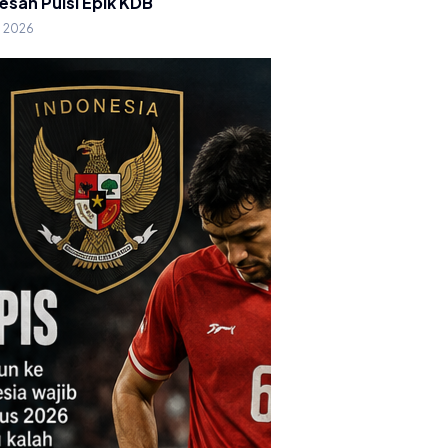
esan Puisi Epik KDB
g 2026