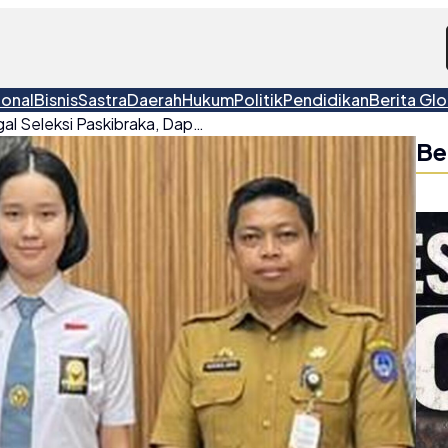
ional
Bisnis
Sastra
Daerah
Hukum
Politik
Pendidikan
Berita Glo
Dua Siswi Makassar Gagal Seleksi Paskibraka, Dapat Beasiswa S1 Luar Negeri
Be