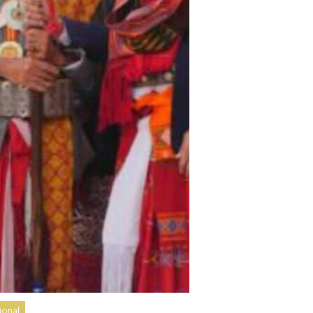
ional