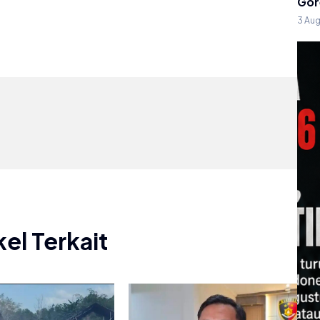
Gor
3 Au
kel Terkait