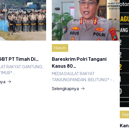
Hukum
BT PT Timah Di…
Bareskrim Polri Tangani
Kasus 80…
LAT RAKYAT GANTUNG,
TIMUR*…
MEDIA DAULAT RAKYAT
TANJUNGPANDAN, BELITUNG* –…
nya
Selengkapnya
Sep
Kan