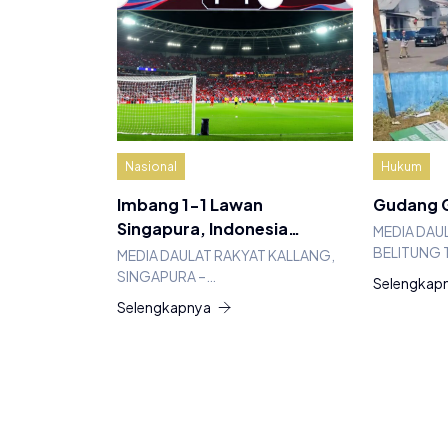
Nasional
Hukum
Imbang 1-1 Lawan
Gudang G
Singapura, Indonesia…
MEDIA DAU
BELITUNG 
MEDIA DAULAT RAKYAT KALLANG,
SINGAPURA –…
Selengkap
Selengkapnya