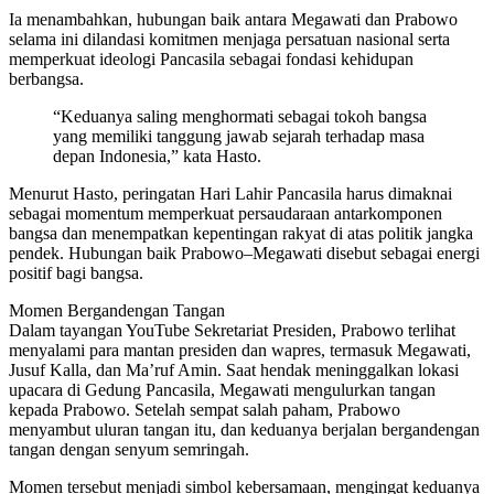
Ia menambahkan, hubungan baik antara Megawati dan Prabowo
selama ini dilandasi komitmen menjaga persatuan nasional serta
memperkuat ideologi Pancasila sebagai fondasi kehidupan
berbangsa.
“Keduanya saling menghormati sebagai tokoh bangsa
yang memiliki tanggung jawab sejarah terhadap masa
depan Indonesia,” kata Hasto.
Menurut Hasto, peringatan Hari Lahir Pancasila harus dimaknai
sebagai momentum memperkuat persaudaraan antarkomponen
bangsa dan menempatkan kepentingan rakyat di atas politik jangka
pendek. Hubungan baik Prabowo–Megawati disebut sebagai energi
positif bagi bangsa.
Momen Bergandengan Tangan
Dalam tayangan YouTube Sekretariat Presiden, Prabowo terlihat
menyalami para mantan presiden dan wapres, termasuk Megawati,
Jusuf Kalla, dan Ma’ruf Amin. Saat hendak meninggalkan lokasi
upacara di Gedung Pancasila, Megawati mengulurkan tangan
kepada Prabowo. Setelah sempat salah paham, Prabowo
menyambut uluran tangan itu, dan keduanya berjalan bergandengan
tangan dengan senyum semringah.
Momen tersebut menjadi simbol kebersamaan, mengingat keduanya