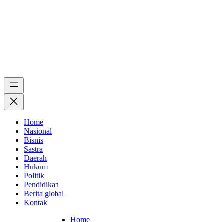
Home
Nasional
Bisnis
Sastra
Daerah
Hukum
Politik
Pendidikan
Berita global
Kontak
Home