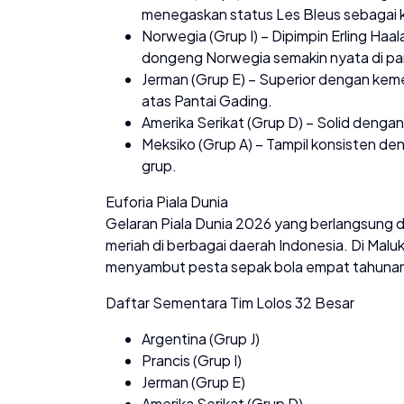
menegaskan status Les Bleus sebagai k
Norwegia (Grup I) – Dipimpin Erling Haa
dongeng Norwegia semakin nyata di pa
Jerman (Grup E) – Superior dengan kem
atas Pantai Gading.
Amerika Serikat (Grup D) – Solid denga
Meksiko (Grup A) – Tampil konsisten d
grup.
Euforia Piala Dunia
Gelaran Piala Dunia 2026 yang berlangsung d
meriah di berbagai daerah Indonesia. Di Maluk
menyambut pesta sepak bola empat tahunan 
Daftar Sementara Tim Lolos 32 Besar
Argentina (Grup J)
Prancis (Grup I)
Jerman (Grup E)
Amerika Serikat (Grup D)