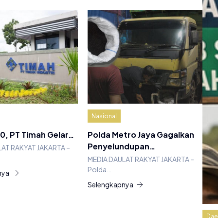
Nasional
0, PT Timah Gelar…
Polda Metro Jaya Gagalkan
Penyelundupan…
LAT RAKYAT JAKARTA –
MEDIA DAULAT RAKYAT JAKARTA –
Polda…
nya
Selengkapnya
Dae