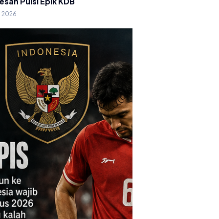
esan Puisi Epik KDB
g 2026