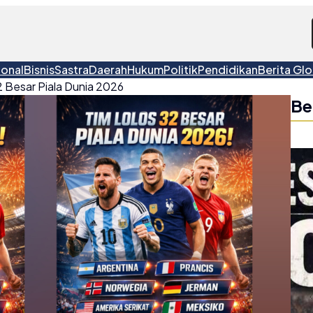
ional
Bisnis
Sastra
Daerah
Hukum
Politik
Pendidikan
Berita Glo
2 Besar Piala Dunia 2026
Be