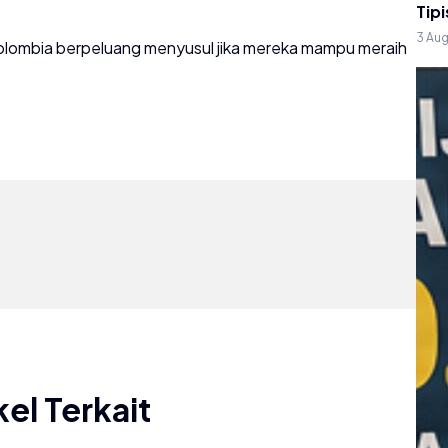
Tipi
3 Au
 Kolombia berpeluang menyusul jika mereka mampu meraih
kel Terkait