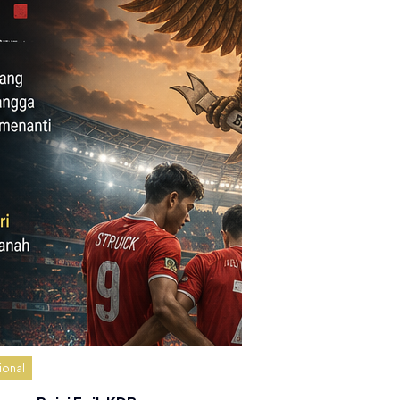
ional