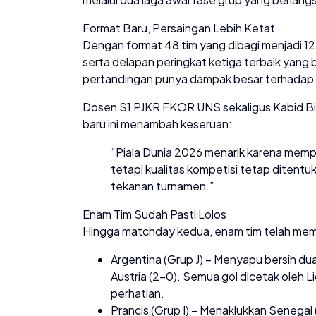
Format Baru, Persaingan Lebih Ketat
Dengan format 48 tim yang dibagi menjadi 12
serta delapan peringkat ketiga terbaik yang 
pertandingan punya dampak besar terhadap 
Dosen S1 PJKR FKOR UNS sekaligus Kabid Binp
baru ini menambah keseruan:
“Piala Dunia 2026 menarik karena memp
tetapi kualitas kompetisi tetap diten
tekanan turnamen.”
Enam Tim Sudah Pasti Lolos
Hingga matchday kedua, enam tim telah mema
Argentina (Grup J) – Menyapu bersih du
Austria (2-0). Semua gol dicetak oleh L
perhatian.
Prancis (Grup I) – Menaklukkan Senegal 