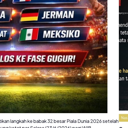
Nas
tikan langkah ke babak 32 besar Piala Dunia 2026 setelah
gsung ketat per Selasa (23/6/2026) pagi WIB.