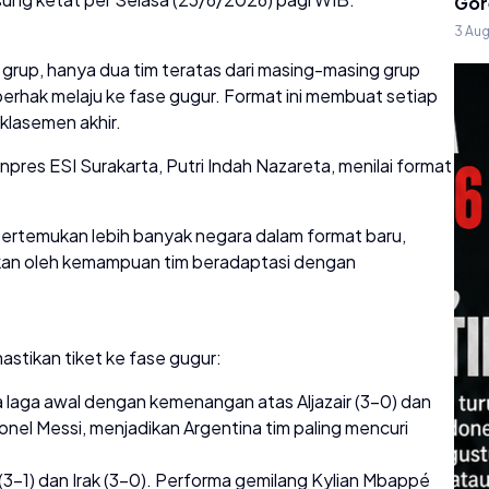
Gor
3 Au
 grup, hanya dua tim teratas dari masing-masing grup
berhak melaju ke fase gugur. Format ini membuat setiap
klasemen akhir.
res ESI Surakarta, Putri Indah Nazareta, menilai format
ertemukan lebih banyak negara dalam format baru,
tukan oleh kemampuan tim beradaptasi dengan
stikan tiket ke fase gugur:
a laga awal dengan kemenangan atas Aljazair (3-0) dan
ionel Messi, menjadikan Argentina tim paling mencuri
(3-1) dan Irak (3-0). Performa gemilang Kylian Mbappé