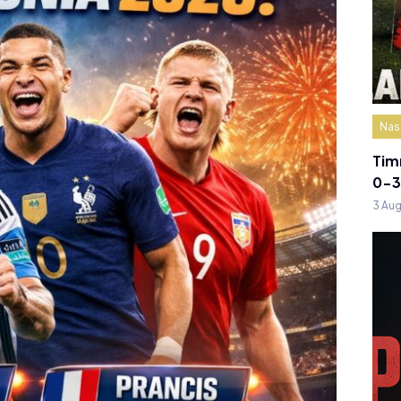
Nas
Tim
0-3
3 Au