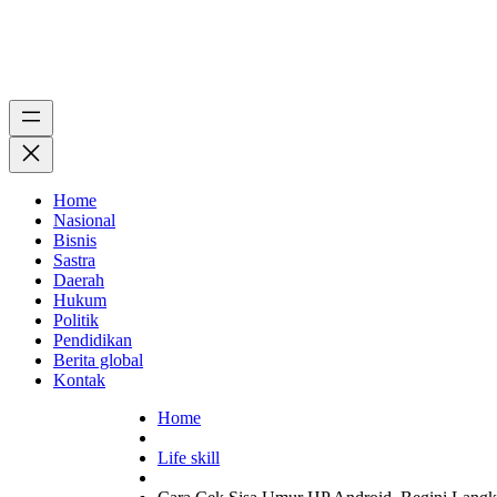
Home
Nasional
Bisnis
Sastra
Daerah
Hukum
Politik
Pendidikan
Berita global
Kontak
Home
Life skill