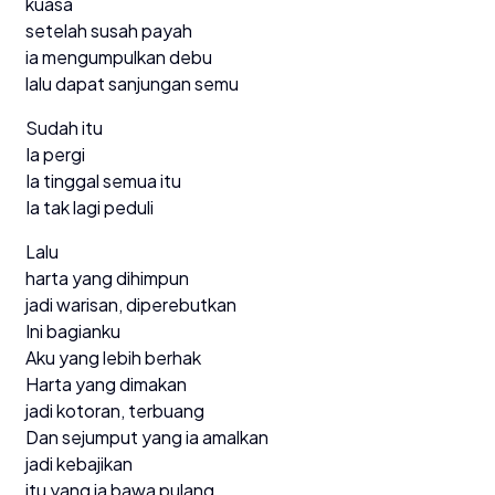
kuasa
setelah susah payah
ia mengumpulkan debu
lalu dapat sanjungan semu
Sudah itu
Ia pergi
Ia tinggal semua itu
Ia tak lagi peduli
Lalu
harta yang dihimpun
jadi warisan, diperebutkan
Ini bagianku
Aku yang lebih berhak
Harta yang dimakan
jadi kotoran, terbuang
Dan sejumput yang ia amalkan
jadi kebajikan
itu yang ia bawa pulang