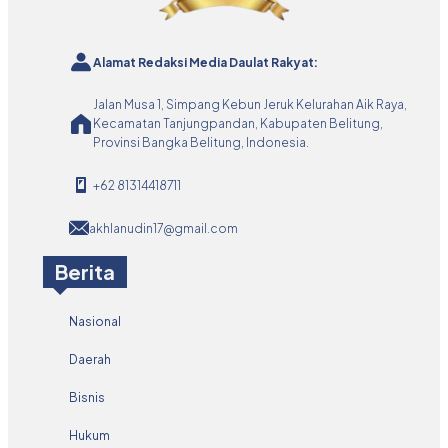
Alamat Redaksi Media Daulat Rakyat:
Jalan Musa 1, Simpang Kebun Jeruk Kelurahan Aik Raya,
Kecamatan Tanjungpandan, Kabupaten Belitung,
Provinsi Bangka Belitung, Indonesia.
+62 81314418711
akhlanudin17@gmail.com
Berita
Nasional
Daerah
Bisnis
Hukum