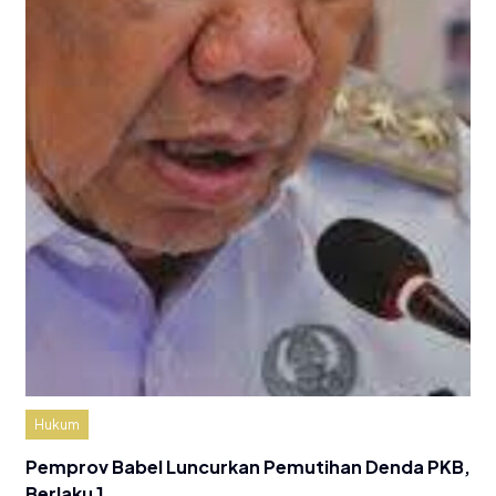
Hukum
Pemprov Babel Luncurkan Pemutihan Denda PKB,
Berlaku 1…