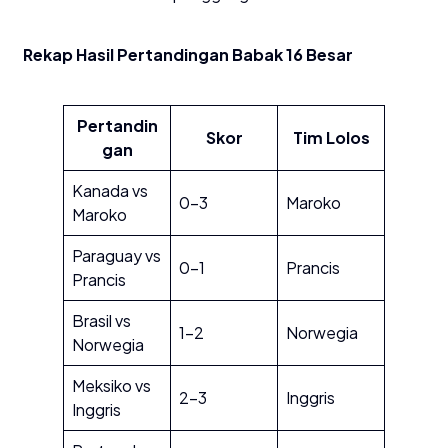
Rekap Hasil Pertandingan Babak 16 Besar
Pertandin
Skor
Tim Lolos
gan
Kanada vs
0–3
Maroko
Maroko
Paraguay vs
0–1
Prancis
Prancis
Brasil vs
1–2
Norwegia
Norwegia
Meksiko vs
2–3
Inggris
Inggris