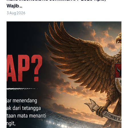
Wajib…
3 Aug 2026