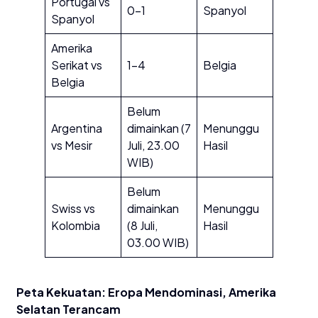
Portugal vs
0–1
Spanyol
Spanyol
Amerika
Serikat vs
1–4
Belgia
Belgia
Belum
Argentina
dimainkan (7
Menunggu
vs Mesir
Juli, 23.00
Hasil
WIB)
Belum
Swiss vs
dimainkan
Menunggu
Kolombia
(8 Juli,
Hasil
03.00 WIB)
Peta Kekuatan: Eropa Mendominasi, Amerika
Selatan Terancam