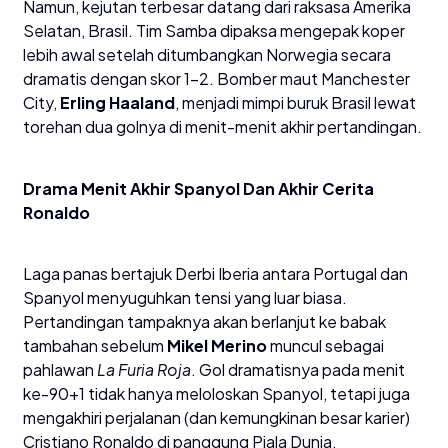
​Namun, kejutan terbesar datang dari raksasa Amerika
Selatan, Brasil. Tim Samba dipaksa mengepak koper
lebih awal setelah ditumbangkan Norwegia secara
dramatis dengan skor 1–2. Bomber maut Manchester
City,
Erling Haaland
, menjadi mimpi buruk Brasil lewat
torehan dua golnya di menit-menit akhir pertandingan.
Drama Menit Akhir Spanyol Dan Akhir Cerita
Ronaldo
​Laga panas bertajuk Derbi Iberia antara Portugal dan
Spanyol menyuguhkan tensi yang luar biasa.
Pertandingan tampaknya akan berlanjut ke babak
tambahan sebelum
Mikel Merino
muncul sebagai
pahlawan
La Furia Roja
. Gol dramatisnya pada menit
ke-90+1 tidak hanya meloloskan Spanyol, tetapi juga
mengakhiri perjalanan (dan kemungkinan besar karier)
Cristiano Ronaldo di panggung Piala Dunia.