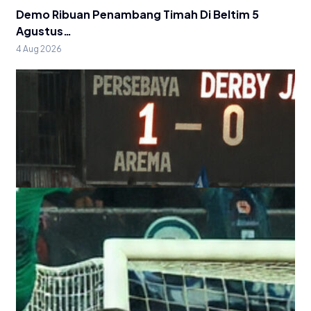
Demo Ribuan Penambang Timah Di Beltim 5
Agustus…
4 Aug 2026