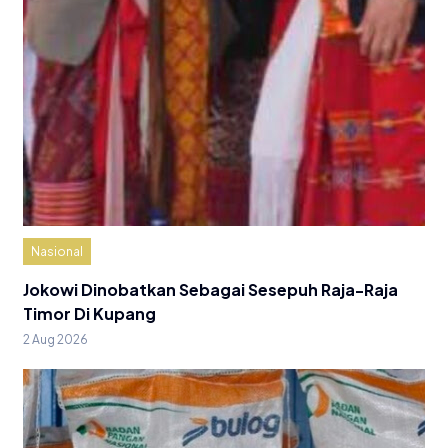
Nasional
Jokowi Dinobatkan Sebagai Sesepuh Raja-Raja
Timor Di Kupang
2 Aug 2026