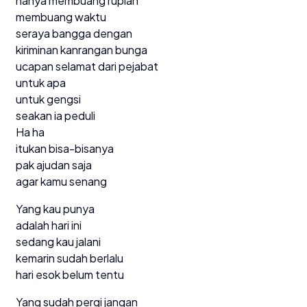
hanya membuang rupiah
membuang waktu
seraya bangga dengan
kiriminan kanrangan bunga
ucapan selamat dari pejabat
untuk apa
untuk gengsi
seakan ia peduli
Ha ha
itukan bisa-bisanya
pak ajudan saja
agar kamu senang
Yang kau punya
adalah hari ini
sedang kau jalani
kemarin sudah berlalu
hari esok belum tentu
Yang sudah pergi jangan