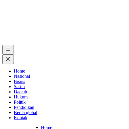
Home
Nasional
Bisnis
Sastra
Daerah
Hukum
Politik
Pendidikan
Berita global
Kontak
Home