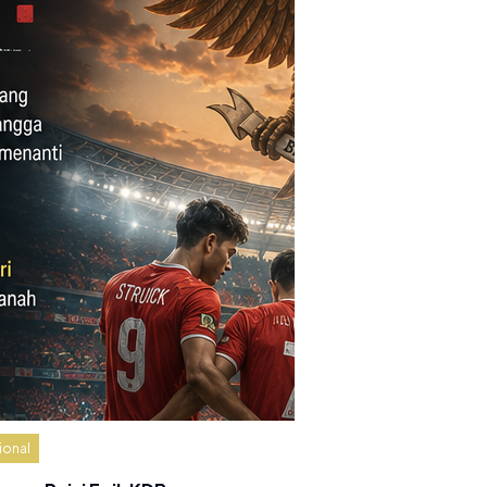
ional