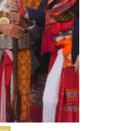
ional