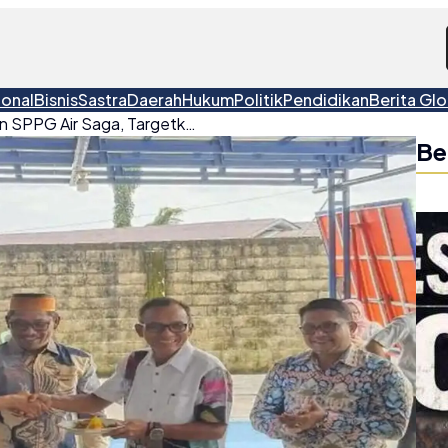
ional
Bisnis
Sastra
Daerah
Hukum
Politik
Pendidikan
Berita Glo
Bupati Belitung Resmikan SPPG Air Saga, Targetkan 2.376 Penerima Manfaat Program Makan Bergizi Gratis
Be