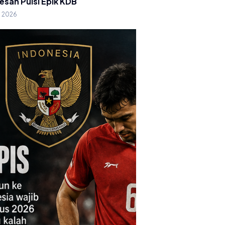
esan Puisi Epik KDB
g 2026