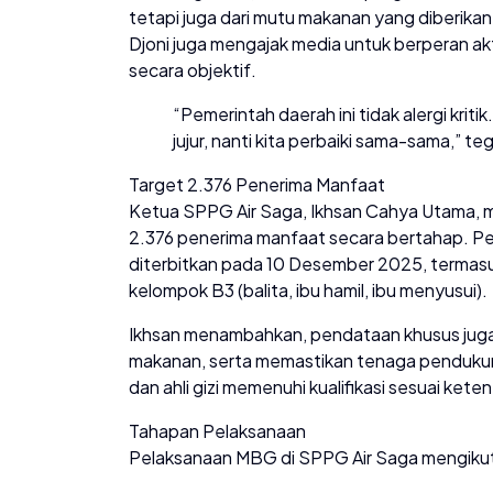
tetapi juga dari mutu makanan yang diberika
Djoni juga mengajak media untuk berperan a
secara objektif.
“Pemerintah daerah ini tidak alergi kri
jujur, nanti kita perbaiki sama-sama,” t
Target 2.376 Penerima Manfaat
Ketua SPPG Air Saga, Ikhsan Cahya Utama,
2.376 penerima manfaat secara bertahap. Pe
diterbitkan pada 10 Desember 2025, termasuk
kelompok B3 (balita, ibu hamil, ibu menyusui).
Ikhsan menambahkan, pendataan khusus juga 
makanan, serta memastikan tenaga pendukung
dan ahli gizi memenuhi kualifikasi sesuai kete
Tahapan Pelaksanaan
Pelaksanaan MBG di SPPG Air Saga mengikuti