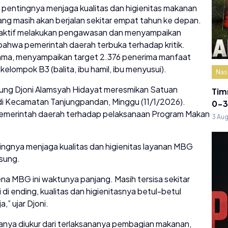
pentingnya menjaga kualitas dan higienitas makanan
ng masih akan berjalan sekitar empat tahun ke depan.
n aktif melakukan pengawasan dan menyampaikan
bahwa pemerintah daerah terbuka terhadap kritik.
ama, menyampaikan target 2.376 penerima manfaat
elompok B3 (balita, ibu hamil, ibu menyusui).
Nas
ng Djoni Alamsyah Hidayat meresmikan Satuan
Tim
di Kecamatan Tanjungpandan, Minggu (11/1/2026).
0-3
 pemerintah daerah terhadap pelaksanaan Program Makan
3 Au
ngnya menjaga kualitas dan higienitas layanan MBG
sung.
rena MBG ini waktunya panjang. Masih tersisa sekitar
 di ending, kualitas dan higienitasnya betul-betul
,” ujar Djoni.
anya diukur dari terlaksananya pembagian makanan,