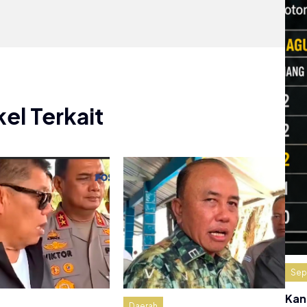
kel Terkait
Sep
Kan
Daerah