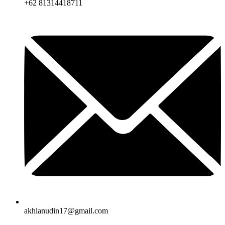
+62 81314418711
akhlanudin17@gmail.com