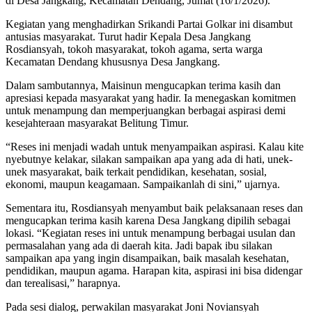
di Desa Jangkang, Kecamatan Dendang, Jumat (16/1/2026).
Kegiatan yang menghadirkan Srikandi Partai Golkar ini disambut
antusias masyarakat. Turut hadir Kepala Desa Jangkang
Rosdiansyah, tokoh masyarakat, tokoh agama, serta warga
Kecamatan Dendang khususnya Desa Jangkang.
Dalam sambutannya, Maisinun mengucapkan terima kasih dan
apresiasi kepada masyarakat yang hadir. Ia menegaskan komitmen
untuk menampung dan memperjuangkan berbagai aspirasi demi
kesejahteraan masyarakat Belitung Timur.
“Reses ini menjadi wadah untuk menyampaikan aspirasi. Kalau kite
nyebutnye kelakar, silakan sampaikan apa yang ada di hati, unek-
unek masyarakat, baik terkait pendidikan, kesehatan, sosial,
ekonomi, maupun keagamaan. Sampaikanlah di sini,” ujarnya.
Sementara itu, Rosdiansyah menyambut baik pelaksanaan reses dan
mengucapkan terima kasih karena Desa Jangkang dipilih sebagai
lokasi. “Kegiatan reses ini untuk menampung berbagai usulan dan
permasalahan yang ada di daerah kita. Jadi bapak ibu silakan
sampaikan apa yang ingin disampaikan, baik masalah kesehatan,
pendidikan, maupun agama. Harapan kita, aspirasi ini bisa didengar
dan terealisasi,” harapnya.
Pada sesi dialog, perwakilan masyarakat Joni Noviansyah