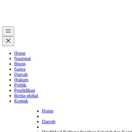
Home
Nasional
Bisnis
Sastra
Daerah
Hukum
Politik
Pendidikan
Berita global
Kontak
Home
Daerah