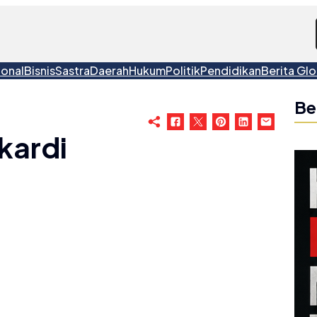
ional
Bisnis
Sastra
Daerah
Hukum
Politik
Pendidikan
Berita Glo
Be
ukardi