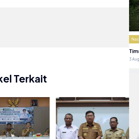
Nas
Tim
3 Au
kel Terkait