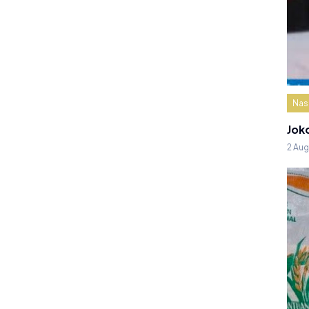
Nas
Jok
2 Au