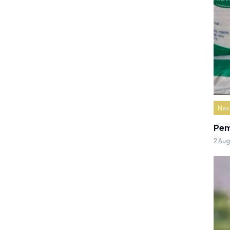
Nas
Pem
2 Au