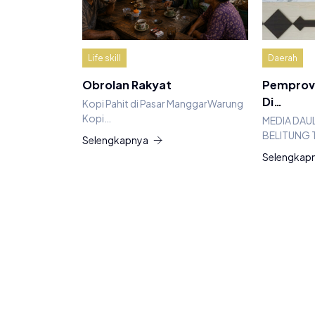
Life skill
Daerah
Obrolan Rakyat
Pemprov 
Di…
Kopi Pahit di Pasar ManggarWarung
Kopi…
MEDIA DAU
BELITUNG 
Selengkapnya
Selengkap