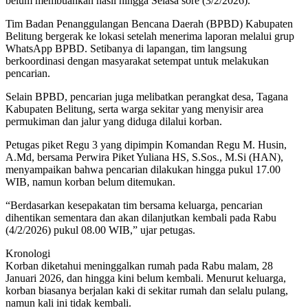
belum membuahkan hasil hingga Selasa sore (3/2/2026).
Tim Badan Penanggulangan Bencana Daerah (BPBD) Kabupaten
Belitung bergerak ke lokasi setelah menerima laporan melalui grup
WhatsApp BPBD. Setibanya di lapangan, tim langsung
berkoordinasi dengan masyarakat setempat untuk melakukan
pencarian.
Selain BPBD, pencarian juga melibatkan perangkat desa, Tagana
Kabupaten Belitung, serta warga sekitar yang menyisir area
permukiman dan jalur yang diduga dilalui korban.
Petugas piket Regu 3 yang dipimpin Komandan Regu M. Husin,
A.Md, bersama Perwira Piket Yuliana HS, S.Sos., M.Si (HAN),
menyampaikan bahwa pencarian dilakukan hingga pukul 17.00
WIB, namun korban belum ditemukan.
“Berdasarkan kesepakatan tim bersama keluarga, pencarian
dihentikan sementara dan akan dilanjutkan kembali pada Rabu
(4/2/2026) pukul 08.00 WIB,” ujar petugas.
Kronologi
Korban diketahui meninggalkan rumah pada Rabu malam, 28
Januari 2026, dan hingga kini belum kembali. Menurut keluarga,
korban biasanya berjalan kaki di sekitar rumah dan selalu pulang,
namun kali ini tidak kembali.