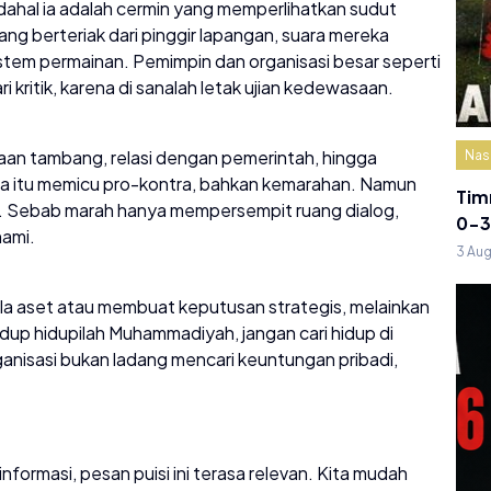
adahal ia adalah cermin yang memperlihatkan sudut
ng berteriak dari pinggir lapangan, suara mereka
istem permainan. Pemimpin dan organisasi besar seperti
kritik, karena di sanalah letak ujian kedewasaan.
olaan tambang, relasi dengan pemerintah, hingga
Nas
ua itu memicu pro-kontra, bahkan kemarahan. Namun
Tim
h. Sebab marah hanya mempersempit ruang dialog,
0-3
ami.
3 Au
a aset atau membuat keputusan strategis, melainkan
p hidupilah Muhammadiyah, jangan cari hidup di
nisasi bukan ladang mencari keuntungan pribadi,
informasi, pesan puisi ini terasa relevan. Kita mudah