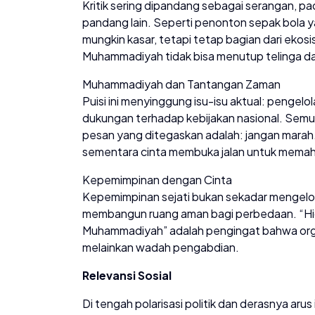
Kritik sering dipandang sebagai serangan, p
pandang lain. Seperti penonton sepak bola ya
mungkin kasar, tetapi tetap bagian dari ekos
Muhammadiyah tidak bisa menutup telinga dari 
Muhammadiyah dan Tantangan Zaman
Puisi ini menyinggung isu-isu aktual: pengel
dukungan terhadap kebijakan nasional. Sem
pesan yang ditegaskan adalah: jangan mara
sementara cinta membuka jalan untuk memah
Kepemimpinan dengan Cinta
Kepemimpinan sejati bukan sekadar mengelol
membangun ruang aman bagi perbedaan. “Hidu
Muhammadiyah” adalah pengingat bahwa orga
melainkan wadah pengabdian.
Relevansi Sosial
Di tengah polarisasi politik dan derasnya arus 