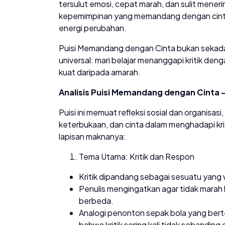
tersulut emosi, cepat marah, dan sulit mene
kepemimpinan yang memandang dengan cinta:
energi perubahan.
Puisi Memandang dengan Cinta bukan sekadar
universal: mari belajar menanggapi kritik den
kuat daripada amarah.
Analisis Puisi Memandang dengan Cinta 
Puisi ini memuat refleksi sosial dan organis
keterbukaan, dan cinta dalam menghadapi kri
lapisan maknanya:
Tema Utama: Kritik dan Respon
Kritik dipandang sebagai sesuatu yang w
Penulis mengingatkan agar tidak marah k
berbeda.
Analogi penonton sepak bola yang bert
bahwa kritik sering kali tidak sebandin