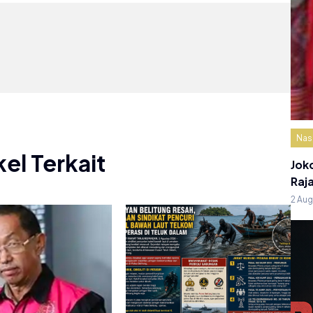
Nas
kel Terkait
Jok
Raj
2 Au