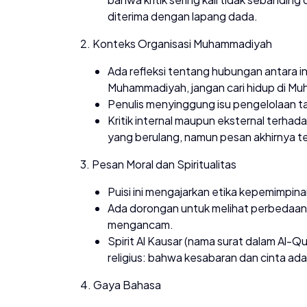
diterima dengan lapang dada.
2. Konteks Organisasi Muhammadiyah
Ada refleksi tentang hubungan antara 
Muhammadiyah, jangan cari hidup di M
Penulis menyinggung isu pengelolaan ta
Kritik internal maupun eksternal terha
yang berulang, namun pesan akhirnya t
3. Pesan Moral dan Spiritualitas
Puisi ini mengajarkan etika kepemimpin
Ada dorongan untuk melihat perbedaan
mengancam.
Spirit Al Kausar (nama surat dalam Al-Q
religius: bahwa kesabaran dan cinta ada
4. Gaya Bahasa