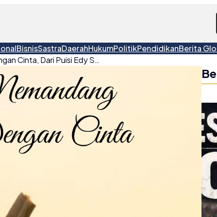
ional
Bisnis
Sastra
Daerah
Hukum
Politik
Pendidikan
Berita Glo
Belajar Memandang dengan Cinta, Dari Puisi Edy Sukardi
Be