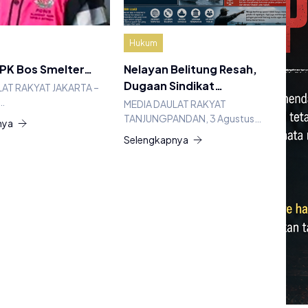
Hukum
 PK Bos Smelter…
Nelayan Belitung Resah,
Dugaan Sindikat…
LAT RAKYAT JAKARTA –
…
MEDIA DAULAT RAKYAT
TANJUNGPANDAN, 3 Agustus…
nya
Selengkapnya