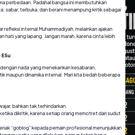
rima perbedaan. Padahal bangsa ini membutuhkan
 sabar, terbuka, dan berani menampung kritik sebagai
 refleksi internal Muhammadiyah, melainkan ajakan
gan hati yang lapang. Jangan marah, karena cinta lebih
– ESu
asi, dengan nada yang menekankan kesabaran,
tik maupun dinamika internal. Mari kita bedah beberapa
ajar, bahkan tak terhindarkan.
etika dikritik, karena setiap orang memotret dari sudut
eriak “goblog” kepada pemain profesional menunjukkan
g dengan usaha yang dilakukan, namun tetap harus