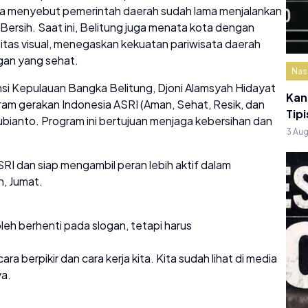
 Ia menyebut pemerintah daerah sudah lama menjalankan
 Bersih. Saat ini, Belitung juga menata kota dengan
itas visual, menegaskan kekuatan pariwisata daerah
ngan yang sehat.
Nas
nsi Kepulauan Bangka Belitung, Djoni Alamsyah Hidayat
Kan
m gerakan Indonesia ASRI (Aman, Sehat, Resik, dan
Tipi
bianto. Program ini bertujuan menjaga kebersihan dan
3 Au
I dan siap mengambil peran lebih aktif dalam
n, Jumat.
leh berhenti pada slogan, tetapi harus
ra berpikir dan cara kerja kita. Kita sudah lihat di media
ya.