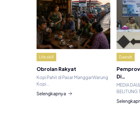
Life skill
Daerah
Obrolan Rakyat
Pemprov 
Di…
Kopi Pahit di Pasar ManggarWarung
Kopi…
MEDIA DAU
BELITUNG 
Selengkapnya
Selengkap