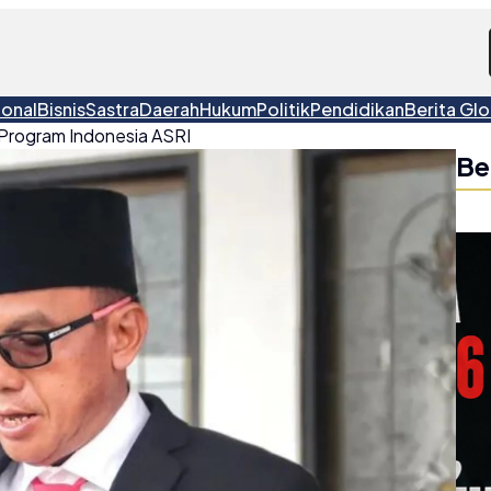
ional
Bisnis
Sastra
Daerah
Hukum
Politik
Pendidikan
Berita Glo
Program Indonesia ASRI
Be