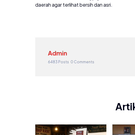
daerah agar terlihat bersih dan asri.
Admin
6483 Posts
0 Comments
Arti