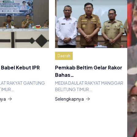
Daerah
Babel Kebut IPR
Pemkab Beltim Gelar Rakor
Bahas…
LAT RAKYAT GANTUNG
MEDIA DAULAT RAKYAT MANGGAR
TIMUR…
BELITUNG TIMUR…
nya
Selengkapnya