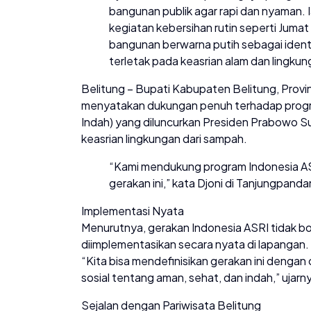
bangunan publik agar rapi dan nyaman.
kegiatan kebersihan rutin seperti Jumat
bangunan berwarna putih sebagai ident
terletak pada keasrian alam dan lingku
Belitung – Bupati Kabupaten Belitung, Provi
menyatakan dukungan penuh terhadap progra
Indah) yang diluncurkan Presiden Prabowo Su
keasrian lingkungan dari sampah.
“Kami mendukung program Indonesia ASR
gerakan ini,” kata Djoni di Tanjungpanda
Implementasi Nyata
Menurutnya, gerakan Indonesia ASRI tidak bo
diimplementasikan secara nyata di lapangan.
“Kita bisa mendefinisikan gerakan ini dengan ca
sosial tentang aman, sehat, dan indah,” ujarn
Sejalan dengan Pariwisata Belitung