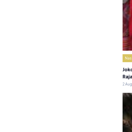
Nas
Jok
Raj
2 Au