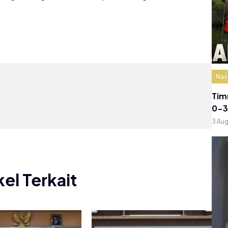
Nas
Tim
0-3
3 Au
kel Terkait