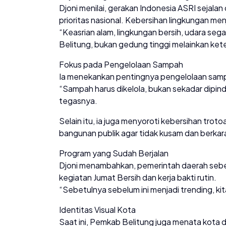
Djoni menilai, gerakan Indonesia ASRI sejalan
prioritas nasional. Kebersihan lingkungan men
“Keasrian alam, lingkungan bersih, udara se
Belitung, bukan gedung tinggi melainkan ket
Fokus pada Pengelolaan Sampah
Ia menekankan pentingnya pengelolaan samp
“Sampah harus dikelola, bukan sekadar dipind
tegasnya.
Selain itu, ia juga menyoroti kebersihan troto
bangunan publik agar tidak kusam dan berkar
Program yang Sudah Berjalan
Djoni menambahkan, pemerintah daerah sebe
kegiatan Jumat Bersih dan kerja bakti rutin.
“Sebetulnya sebelum ini menjadi trending, ki
Identitas Visual Kota
Saat ini, Pemkab Belitung juga menata kota 