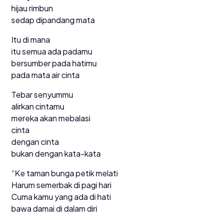
hijau rimbun
sedap dipandang mata
Itu di mana
itu semua ada padamu
bersumber pada hatimu
pada mata air cinta
Tebar senyummu
alirkan cintamu
mereka akan mebalasi
cinta
dengan cinta
bukan dengan kata-kata
“Ke taman bunga petik melati
Harum semerbak di pagi hari
Cuma kamu yang ada di hati
bawa damai di dalam diri