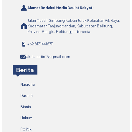
Alamat Redaksi Media Daulat Rakyat:
Jalan Musa 1, Simpang Kebun Jeruk Kelurahan Aik Raya,
Kecamatan Tanjungpandan, Kabupaten Belitung,
Provinsi Bangka Belitung, Indonesia.
+62 81314418711
akhlanudin17@gmail.com
Berita
Nasional
Daerah
Bisnis
Hukum
Politik