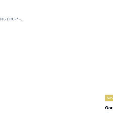
UNG TIMUR* –…
Nas
Gor