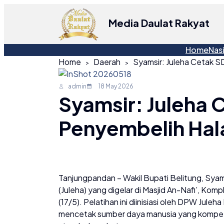
Media Daulat Rakyat
Home
Nas
Home
Daerah
admin
18 May 2026
Syamsir: Juleha
Penyembelih Hal
Tanjungpandan – Wakil Bupati Belitung, Syam
(Juleha) yang digelar di Masjid An-Nafi’, Ko
(17/5). Pelatihan ini diinisiasi oleh DPW Jul
mencetak sumber daya manusia yang kompete