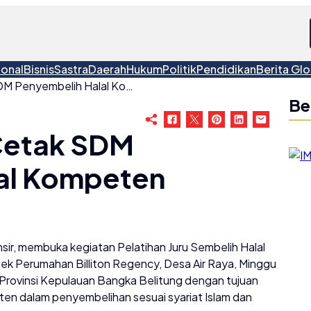
ional
Bisnis
Sastra
Daerah
Hukum
Politik
Pendidikan
Berita Glo
Syamsir: Juleha Cetak SDM Penyembelih Halal Kompeten
Be
 Cetak SDM
al Kompeten
sir, membuka kegiatan Pelatihan Juru Sembelih Halal
mplek Perumahan Billiton Regency, Desa Air Raya, Minggu
eha Provinsi Kepulauan Bangka Belitung dengan tujuan
n dalam penyembelihan sesuai syariat Islam dan