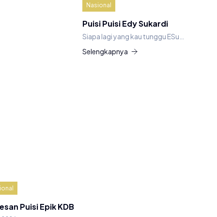
Nasional
Puisi Puisi Edy Sukardi
Siapa lagi yang kau tunggu ESu…
Selengkapnya
ional
esan Puisi Epik KDB