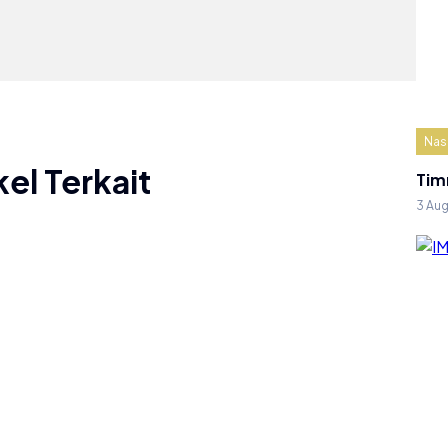
Nas
kel Terkait
Tim
3 Au