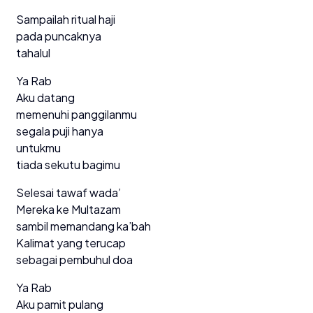
Sampailah ritual haji
pada puncaknya
tahalul
Ya Rab
Aku datang
memenuhi panggilanmu
segala puji hanya
untukmu
tiada sekutu bagimu
Selesai tawaf wada’
Mereka ke Multazam
sambil memandang ka’bah
Kalimat yang terucap
sebagai pembuhul doa
Ya Rab
Aku pamit pulang