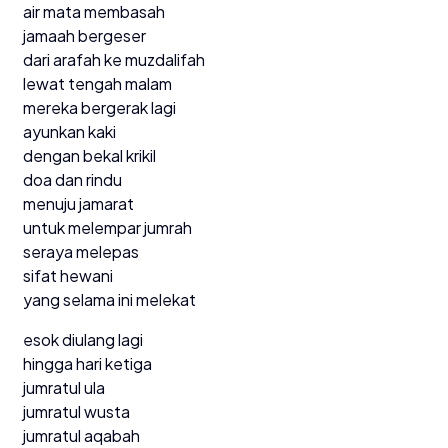
air mata membasah
jamaah bergeser
dari arafah ke muzdalifah
lewat tengah malam
mereka bergerak lagi
ayunkan kaki
dengan bekal krikil
doa dan rindu
menuju jamarat
untuk melempar jumrah
seraya melepas
sifat hewani
yang selama ini melekat
esok diulang lagi
hingga hari ketiga
jumratul ula
jumratul wusta
jumratul aqabah