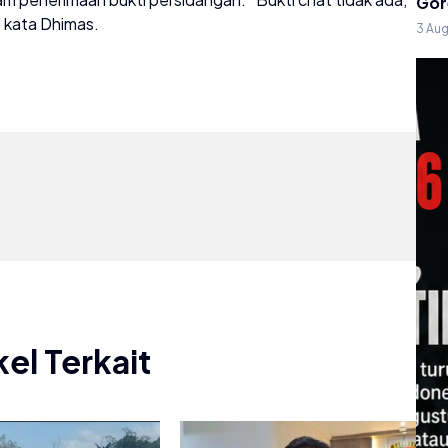
Gor
” kata Dhimas.
3 Au
kel Terkait