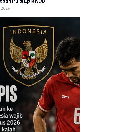
esan Puisi Epik KDB
g 2026