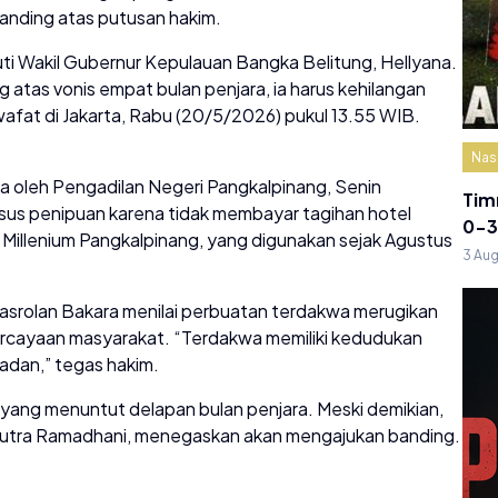
anding atas putusan hakim.
i Wakil Gubernur Kepulauan Bangka Belitung, Hellyana.
atas vonis empat bulan penjara, ia harus kehilangan
wafat di Jakarta, Rabu (20/5/2026) pukul 13.55 WIB.
Nas
a oleh Pengadilan Negeri Pangkalpinang, Senin
Tim
asus penipuan karena tidak membayar tagihan hotel
0-3
Millenium Pangkalpinang, yang digunakan sejak Agustus
3 Au
Pasrolan Bakara menilai perbuatan terdakwa merugikan
ercayaan masyarakat. “Terdakwa memiliki kedudukan
ladan,” tegas hakim.
sa yang menuntut delapan bulan penjara. Meski demikian,
Putra Ramadhani, menegaskan akan mengajukan banding.