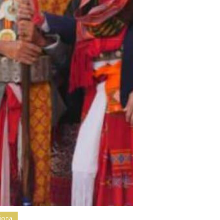
ional