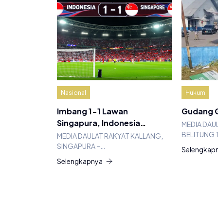
Nasional
Hukum
Imbang 1-1 Lawan
Gudang G
Singapura, Indonesia…
MEDIA DAU
BELITUNG 
MEDIA DAULAT RAKYAT KALLANG,
SINGAPURA –…
Selengkap
Selengkapnya