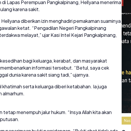
n di Lapas Perempuan Pangkalpinang, Hellyana menerima
ulang karena sakit.
Hellyana diberikan izin menghadiri pemakaman suaminya
gawalan ketat. “Pengadilan Negeri Pangkalpinang
rdakwa melayat,” ujar Kasi Intel Kejari Pangkalpinang,
esedihan bagi keluarga, kerabat, dan masyarakat
membenarkan informasi tersebut. “Betul, saya cek
gal dunia karena sakit siang tadi,” ujarnya.
khatimah serta keluarga diberi ketabahan. Ia juga
n almarhum.
n tetap menempuh jalur hukum. “Insya Allah kita akan
 putusan.
Nas
m penerimaan bukti persidangan. “Bukti chat tidak ada,