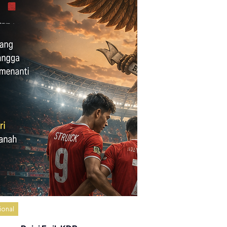
ional