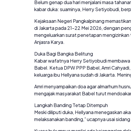
Belum genap dua hari menjalani masa tahana
kabar duka: suaminya, Herry Setiyobudi, berp
Kejaksaan Negeri Pangkalpinang memastikan 
di Jakarta pada 21–22 Mei 2026, dengan pen
mengeluarkan surat penetapan mengizinkan te
Anjasra Karya.
Duka Bagi Bangka Belitung
Kabar wafatnya Herry Setiyobudi membawa k
Babel. Ketua DPW PPP Babel, Amri Cahyadi, 
keluarga ibu Hellyana sudah di Jakarta. Mening
Amri menyampaikan doa agar almarhum husnul 
mengajak masyarakat Babel turut mendoaka
Langkah Banding Tetap Ditempuh
Meski diliputi duka, Hellyana menegaskan aka
melaksanakan banding,” ucapnya usai sidang
Kuasa hukumnya menilai ada kejanggalan dala