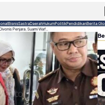
ional
Bisnis
Sastra
Daerah
Hukum
Politik
Pendidikan
Berita Glo
Wagub Babel Hellyana Divonis Penjara, Suami Wafat di Tengah Upaya Banding
Be