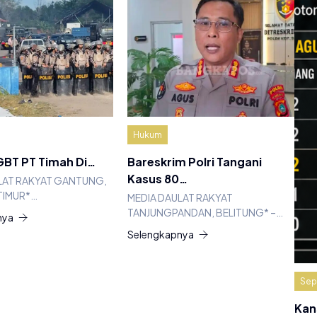
Hukum
BT PT Timah Di…
Bareskrim Polri Tangani
Kasus 80…
LAT RAKYAT GANTUNG,
TIMUR*…
MEDIA DAULAT RAKYAT
TANJUNGPANDAN, BELITUNG* –…
nya
Selengkapnya
Sep
Kan