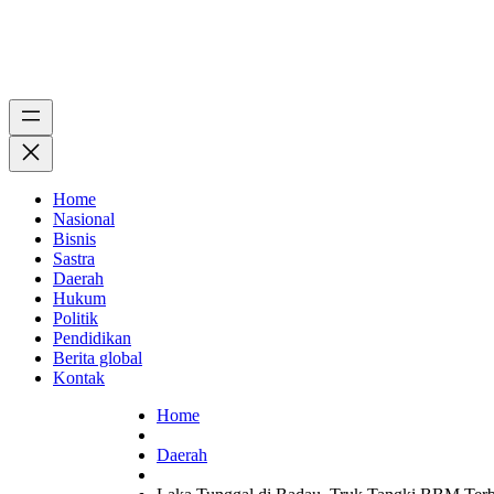
Home
Nasional
Bisnis
Sastra
Daerah
Hukum
Politik
Pendidikan
Berita global
Kontak
Home
Daerah