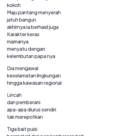
kokoh
Maju pantang menyerah
jatuh bangun
akhirnya ia berhasil juga
Karakter keras
mamanya
menyatu dengan
kelembutan papa nya
Dia mengawal
keselamatan lingkungan
hingga kawasan regional
Lincah
dan pemberani
apa-apa diurus sendiri
tak merepotkan
Tiga bait puisi