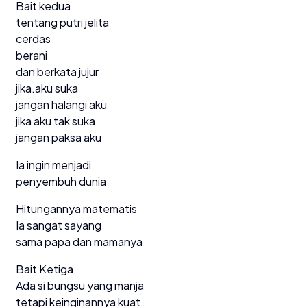
Bait kedua
tentang putri jelita
cerdas
berani
dan berkata jujur
jika.aku suka
jangan halangi aku
jika aku tak suka
jangan paksa aku
Ia ingin menjadi
penyembuh dunia
Hitungannya matematis
Ia sangat sayang
sama papa dan mamanya
Bait Ketiga
Ada si bungsu yang manja
tetapi keinginannya kuat