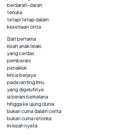
berdarah-darah
terluka
tetapi tetap dalam
kesetiaan cinta
Bait pertama
kisah anak lelaki
yang cerdas
pemberani
penakluk
kini ia berjaya
pada ranting ilmu
yang digelutinya
ia berani berkelana
hihgga ke ujung dunia
bukan cuma dalam cerita
bukan cuma retorika
ini kisah nyata