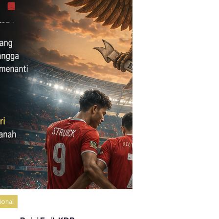
ional