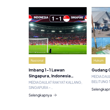
Nasional
Hukum
Imbang 1-1 Lawan
Gudang G
Singapura, Indonesia…
MEDIA DAU
BELITUNG 
MEDIA DAULAT RAKYAT KALLANG,
SINGAPURA –…
Selengkap
Selengkapnya