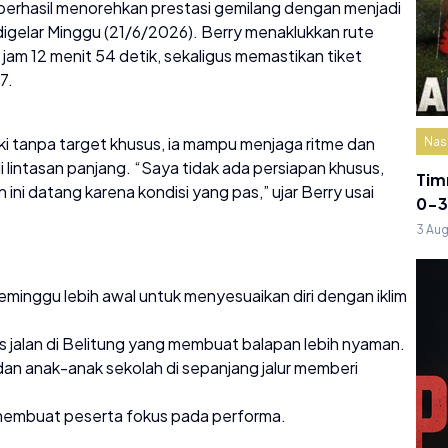
, berhasil menorehkan prestasi gemilang dengan menjadi
igelar Minggu (21/6/2026). Berry menaklukkan rute
jam 12 menit 54 detik, sekaligus memastikan tiket
7.
ki tanpa target khusus, ia mampu menjaga ritme dan
Nas
intasan panjang. “Saya tidak ada persiapan khusus,
Tim
ini datang karena kondisi yang pas,” ujar Berry usai
0-3
3 Au
seminggu lebih awal untuk menyesuaikan diri dengan iklim
as jalan di Belitung yang membuat balapan lebih nyaman.
n anak-anak sekolah di sepanjang jalur memberi
 membuat peserta fokus pada performa.