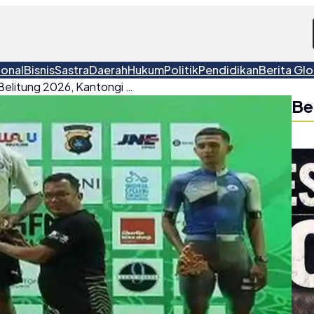
ional
Bisnis
Sastra
Daerah
Hukum
Politik
Pendidikan
Berita Glo
Berry Putra Juara GFNY Belitung 2026, Kantongi Tiket ke New York
Be