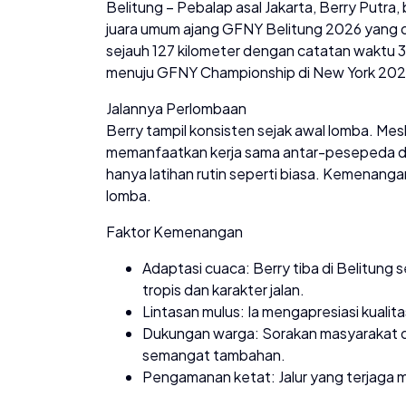
Belitung – Pebalap asal Jakarta, Berry Putra
juara umum ajang GFNY Belitung 2026 yang d
sejauh 127 kilometer dengan catatan waktu 3 
menuju GFNY Championship di New York 202
Jalannya Perlombaan
Berry tampil konsisten sejak awal lomba. Mes
memanfaatkan kerja sama antar-pesepeda di l
hanya latihan rutin seperti biasa. Kemenangan 
lomba.
Faktor Kemenangan
Adaptasi cuaca: Berry tiba di Belitung 
tropis dan karakter jalan.
Lintasan mulus: Ia mengapresiasi kualit
Dukungan warga: Sorakan masyarakat da
semangat tambahan.
Pengamanan ketat: Jalur yang terjaga