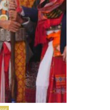
ional