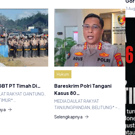
Gor
3 Au
Hukum
BT PT Timah Di…
Bareskrim Polri Tangani
Kasus 80…
LAT RAKYAT GANTUNG,
TIMUR*…
MEDIA DAULAT RAKYAT
TANJUNGPANDAN, BELITUNG* –…
nya
Selengkapnya