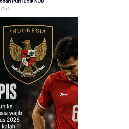
esan Puisi Epik KDB
g 2026