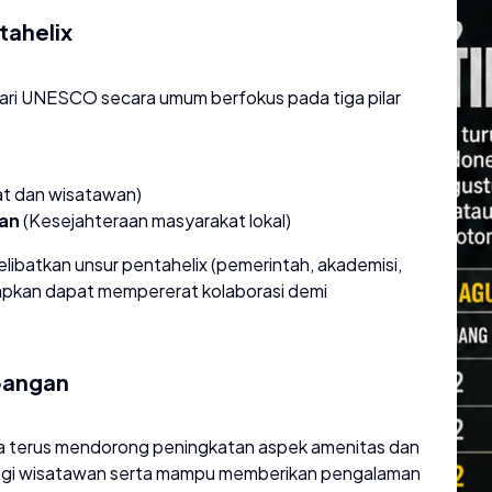
tahelix
ri UNESCO secara umum berfokus pada tiga pilar
t dan wisatawan)
an
(Kesejahteraan masyarakat lokal)
melibatkan unsur pentahelix (pemerintah, akademisi,
arapkan dapat mempererat kolaborasi demi
.
pangan
a terus mendorong peningkatan aspek amenitas dan
h bagi wisatawan serta mampu memberikan pengalaman