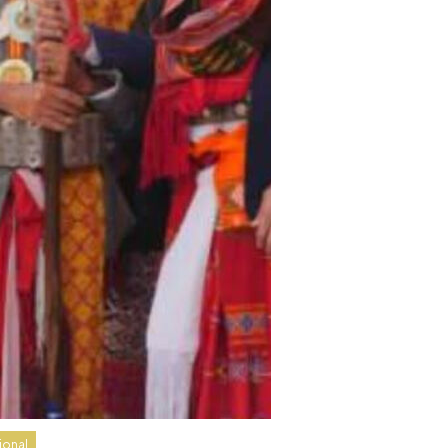
ional