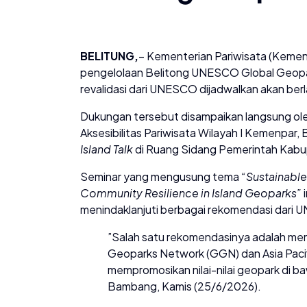
BELITUNG,
– Kementerian Pariwisata (Kem
pengelolaan Belitong UNESCO Global Geopark
revalidasi dari UNESCO dijadwalkan akan b
​Dukungan tersebut disampaikan langsung o
Aksesibilitas Pariwisata Wilayah I Kemenpar
Island Talk
di Ruang Sidang Pemerintah Kabu
​Seminar yang mengusung tema
“Sustainabl
Community Resilience in Island Geoparks”
i
menindaklanjuti berbagai rekomendasi dari
​”Salah satu rekomendasinya adalah mem
Geoparks Network (GGN) dan Asia Paci
mempromosikan nilai-nilai geopark di 
Bambang, Kamis (25/6/2026).