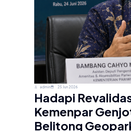
admin
25 Jun 2026
Hadapi Revalida
Kemenpar Genjot 
Belitong Geopar