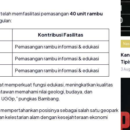
 telah memfasilitasi pemasangan
40 unit rambu
ulan:
Kontribusi Fasilitas
Nas
Pemasangan rambu informasi & edukasi
Kan
Pemasangan rambu informasi & edukasi
Tipi
3 Au
Pemasangan rambu informasi & edukasi
pat memperkuat fungsi edukasi, meningkatkan kualitas
atawan memahami nilai geologi, budaya, dan
ong UGGp,” pungkas Bambang.
mpu mempertahankan posisinya sebagai salah satu geopark
kan kelestarian alam dengan kesejahteraan ekonomi