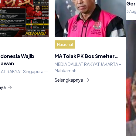
Gor
3 Au
Nasional
ndonesia Wajib
MA Tolak PK Bos Smelter…
Lawan…
MEDIA DAULAT RAKYAT JAKARTA –
Mahkamah…
AT RAKYAT Singapura —
Selengkapnya
nya