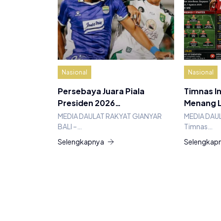
Nasional
Nasional
Persebaya Juara Piala
Timnas I
Presiden 2026…
Menang 
MEDIA DAULAT RAKYAT GIANYAR
MEDIA DAUL
BALI –…
Timnas…
Selengkapnya
Selengkap