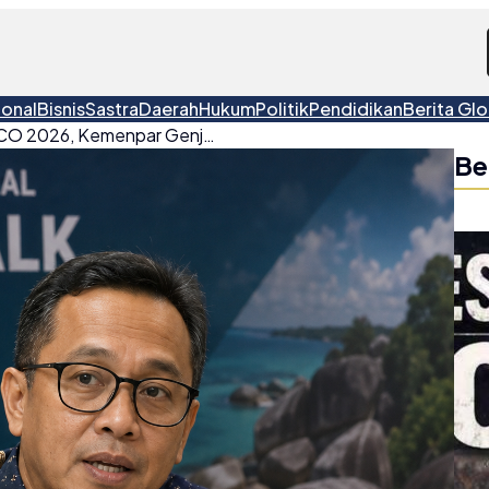
ional
Bisnis
Sastra
Daerah
Hukum
Politik
Pendidikan
Berita Glo
Hadapi Revalidasi UNESCO 2026, Kemenpar Genjot Infrastruktur Belitong Geopark
Be