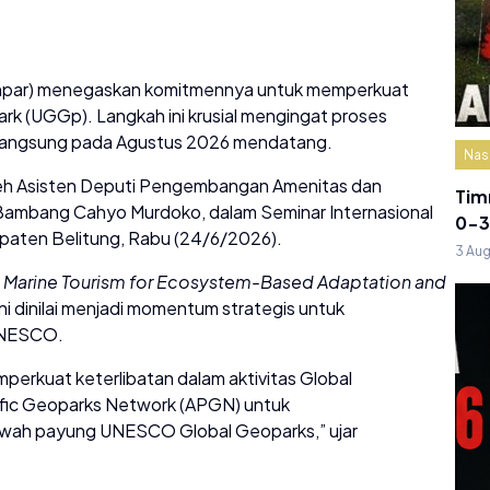
enpar) menegaskan komitmennya untuk memperkuat
 (UGGp). Langkah ini krusial mengingat proses
erlangsung pada Agustus 2026 mendatang.
Nas
leh Asisten Deputi Pengembangan Amenitas dan
Tim
, Bambang Cahyo Murdoko, dalam Seminar Internasional
0-3
paten Belitung, Rabu (24/6/2026).
3 Au
e Marine Tourism for Ecosystem-Based Adaptation and
ni dinilai menjadi momentum strategis untuk
 UNESCO.
perkuat keterlibatan dalam aktivitas Global
fic Geoparks Network (APGN) untuk
bawah payung UNESCO Global Geoparks,” ujar