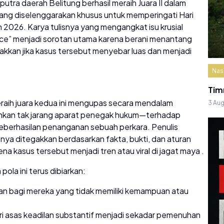
utra daerah Belitung berhasil meraih Juara II dalam
yang diselenggarakan khusus untuk memperingati Hari
2026. Karya tulisnya yang mengangkat isu krusial
ice” menjadi sorotan utama karena berani menantang
kkan jika kasus tersebut menyebar luas dan menjadi
Nas
Tim
eraih juara kedua ini mengupas secara mendalam
3 Au
kan tak jarang aparat penegak hukum—terhadap
r keberhasilan penanganan sebuah perkara. Penulis
ya ditegakkan berdasarkan fakta, bukti, dan aturan
 kasus tersebut menjadi tren atau viral di jagat maya .
 pola ini terus dibiarkan:
n bagi mereka yang tidak memiliki kemampuan atau
 asas keadilan substantif menjadi sekadar pemenuhan