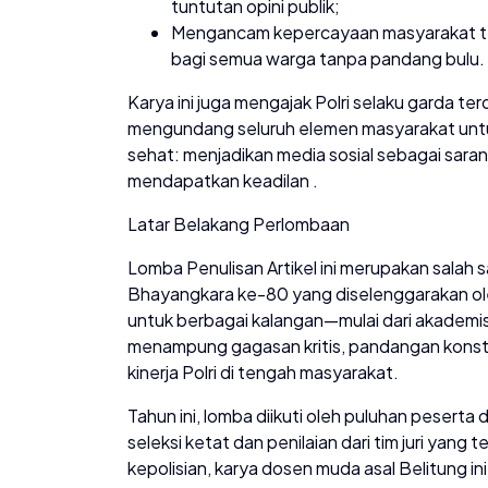
tuntutan opini publik;
Mengancam kepercayaan masyarakat te
bagi semua warga tanpa pandang bulu.
Karya ini juga mengajak Polri selaku garda 
mengundang seluruh elemen masyarakat u
sehat: menjadikan media sosial sebagai sar
mendapatkan keadilan .
Latar Belakang Perlombaan
Lomba Penulisan Artikel ini merupakan salah
Bhayangkara ke-80 yang diselenggarakan ole
untuk berbagai kalangan—mulai dari akadem
menampung gagasan kritis, pandangan konstr
kinerja Polri di tengah masyarakat.
Tahun ini, lomba diikuti oleh puluhan peserta 
seleksi ketat dan penilaian dari tim juri yang t
kepolisian, karya dosen muda asal Belitung ini 