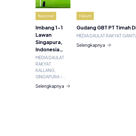
Nasional
Hukum
Imbang 1-1
Gudang GBT PT Timah D
Lawan
MEDIA DAULAT RAKYAT GANT
Singapura,
Selengkapnya
Indonesia…
MEDIA DAULAT
RAKYAT
KALLANG,
SINGAPURA –…
Selengkapnya