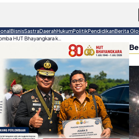
ional
Bisnis
Sastra
Daerah
Hukum
Politik
Pendidikan
Berita Glo
Dosen Belitung Juara II Lomba HUT Bhayangkara ke-80, Tantang Stigma “No Viral No Justice”
Be